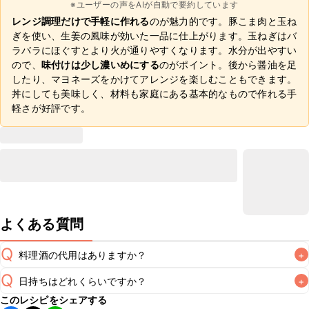
※ユーザーの声をAIが自動で要約しています
レンジ調理だけで手軽に作れる
のが魅力的です。豚こま肉と玉ね
ぎを使い、生姜の風味が効いた一品に仕上がります。玉ねぎはバ
ラバラにほぐすとより火が通りやすくなります。水分が出やすい
ので、
味付けは少し濃いめにする
のがポイント。後から醤油を足
したり、マヨネーズをかけてアレンジを楽しむこともできます。
丼にしても美味しく、材料も家庭にある基本的なもので作れる手
軽さが好評です。
よくある質問
Q
料理酒の代用はありますか？
+
Q
日持ちはどれくらいですか？
+
A
このレシピをシェアする