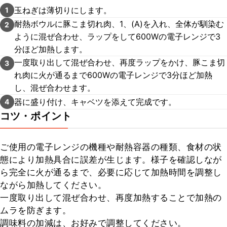
玉ねぎは薄切りにします。
1
耐熱ボウルに豚こま切れ肉、1、(A)を入れ、全体が馴染む
2
ように混ぜ合わせ、ラップをして600Wの電子レンジで3
分ほど加熱します。
一度取り出して混ぜ合わせ、再度ラップをかけ、豚こま切
3
れ肉に火が通るまで600Wの電子レンジで3分ほど加熱
し、混ぜ合わせます。
器に盛り付け、キャベツを添えて完成です。
4
コツ・ポイント
ご使用の電子レンジの機種や耐熱容器の種類、食材の状
態により加熱具合に誤差が生じます。様子を確認しなが
ら完全に火が通るまで、必要に応じて加熱時間を調整し
ながら加熱してください。

一度取り出して混ぜ合わせ、再度加熱することで加熱の
ムラを防ぎます。

調味料の加減は、お好みで調整してください。