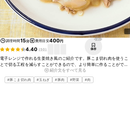
3950
15
400
調理時間
費用目安
分
円
4.40
保存
(
50
)
電子レンジで作れる生姜焼き風のご紹介です。豚こま切れ肉を使うこ
とで切る工程を減らすことができるので、より簡単に作ることができ
紹介文をすべて見る
ます。時間がない時でもあっという間に主菜が完成しますよ。今晩の
おかずにいかがでしょうか。
#
豚こま切れ肉
#
玉ねぎ
#
豚肉
#
野菜
#
肉