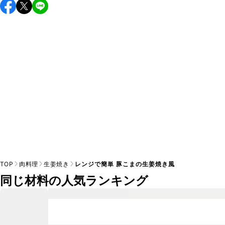
保存期間は冷蔵で翌日中が目安です。なるべくお早めにお召
し上がりください。

A
※日持ちは目安です。
こちら
の注意事項をご確認の上、正し
TOP
肉料理
生姜焼き
レンジで簡単 豚こまの生姜焼き風
同じ材料の人気ランキング