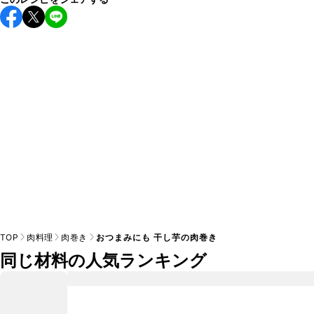
保存期間は冷蔵で翌日中が目安です。なるべくお早めにお召
し上がりください。

A
※日持ちは目安です。
こちら
の注意事項をご確認の上、正し
TOP
肉料理
肉巻き
おつまみにも 干し芋の肉巻き
同じ材料の人気ランキング