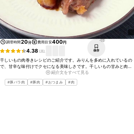
259
20
400
調理時間
費用目安
分
円
4.38
保存
(
8
)
干しいもの肉巻きレシピのご紹介です。みりんを多めに入れているの
で、甘辛な味付けでクセになる美味しさです。干しいもの甘みと肉の
紹介文をすべて見る
旨みが相性良く、おかずにはもちろん、おつまみとしてもおすすめで
す。ぜひお試しください。
#
豚バラ肉
#
豚肉
#
おつまみ
#
肉