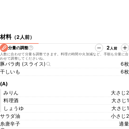
材料
（
2人前
）
2
分量の調整
人前
人数に合わせて分量を調整できます。料理の時間や火加減など、手順も分量に合
わせて調整してくださいね。
豚バラ肉 (スライス)
6枚
干しいも
6枚
(A)
みりん
大さじ2
料理酒
大さじ1
しょうゆ
大さじ1
サラダ油
小さじ2
糸唐辛子
適量