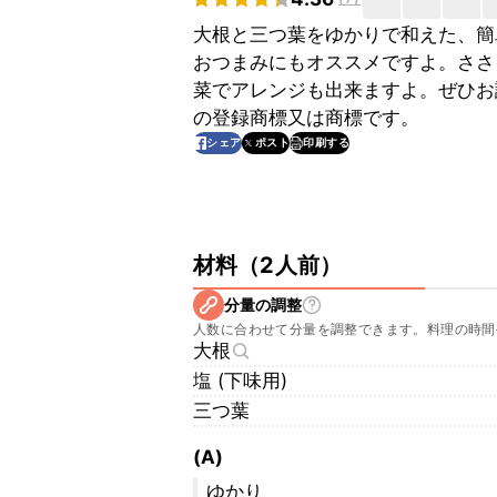
大根と三つ葉をゆかりで和えた、簡
おつまみにもオススメですよ。ささ
菜でアレンジも出来ますよ。ぜひお
の登録商標又は商標です。
印刷する
シェア
ポスト
材料
（
2人前
）
分量の調整
人数に合わせて分量を調整できます。料理の時間
大根
塩 (下味用)
三つ葉
(A)
ゆかり