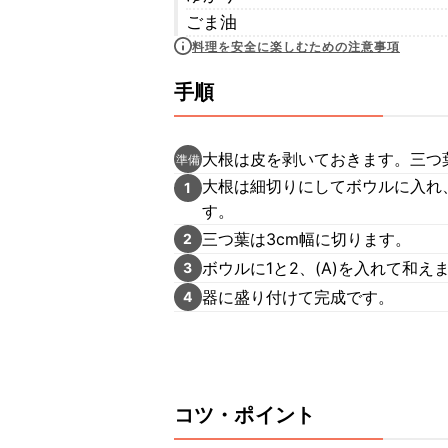
ごま油
料理を安全に楽しむための注意事項
手順
大根は皮を剥いておきます。三つ
準備
大根は細切りにしてボウルに入れ
1
す。
三つ葉は3cm幅に切ります。
2
ボウルに1と2、(A)を入れて和え
3
器に盛り付けて完成です。
4
コツ・ポイント