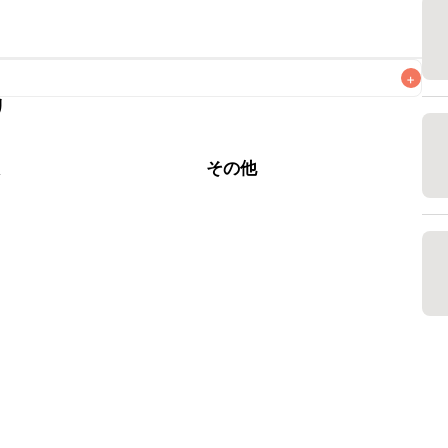
+
リ
なるべくお早めにお召し上がりください。

根
その他