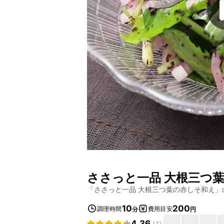
ささっと一品 大根三つ
「
ささっと一品 大根三つ葉の赤しそ和え
」
10
200
調理時間
費用目安
分
円
4.36
(
7
)