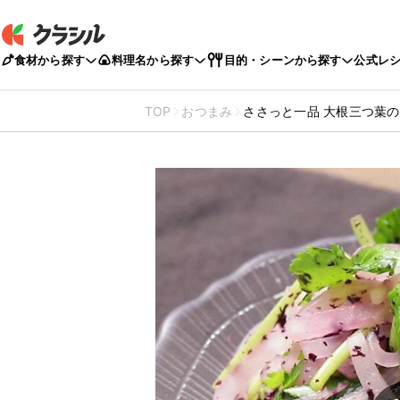
食材から探す
料理名から探す
目的・シーンから探す
公式レ
TOP
おつまみ
ささっと一品 大根三つ葉