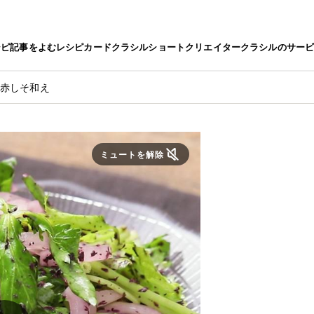
シピ
記事をよむ
レシピカード
クラシルショート
クリエイター
クラシルのサー
の赤しそ和え
ミュートを解除