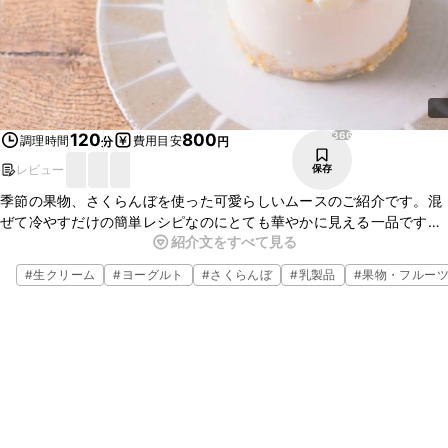
366
120
800
調理時間
費用目安
分
円
レビュー
保存
季節の果物、さくらんぼを使った可愛らしいムースのご紹介です。混
ぜて冷やすだけの簡単レシピなのにとても華やかに見える一品です。
紹介文をすべて見る
さくらんぼの甘酸っぱさがとても美味しいムースなので、この機会に
是非作ってみて下さいね。
#
生クリーム
#
ヨーグルト
#
さくらんぼ
#
乳製品
#
果物・フルー