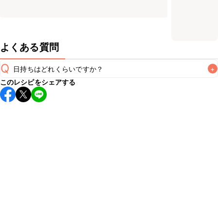
よくある質問
Q
日持ちはどれくらいですか？
+
このレシピをシェアする
保存期間は冷蔵で当日中が目安です。なるべくお早めにお召
し上がりください。

A
※日持ちは目安です。
こちら
の注意事項をご確認の上、正し