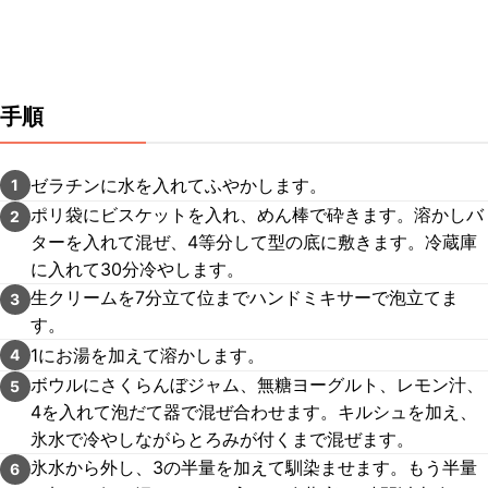
手順
ゼラチンに水を入れてふやかします。
1
ポリ袋にビスケットを入れ、めん棒で砕きます。溶かしバ
2
ターを入れて混ぜ、4等分して型の底に敷きます。冷蔵庫
に入れて30分冷やします。
生クリームを7分立て位までハンドミキサーで泡立てま
3
す。
1にお湯を加えて溶かします。
4
ボウルにさくらんぼジャム、無糖ヨーグルト、レモン汁、
5
4を入れて泡だて器で混ぜ合わせます。キルシュを加え、
氷水で冷やしながらとろみが付くまで混ぜます。
氷水から外し、3の半量を加えて馴染ませます。もう半量
6