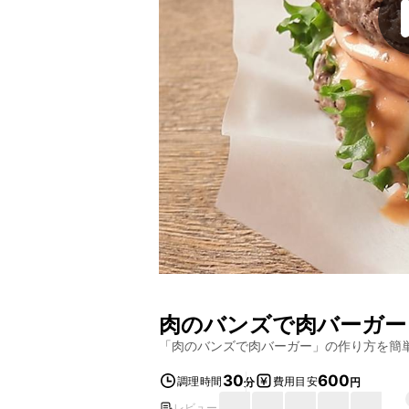
肉のバンズで肉バーガー
「
肉のバンズで肉バーガー
」の作り方を簡
30
600
調理時間
費用目安
分
円
レビュー