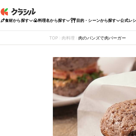
食材から探す
料理名から探す
目的・シーンから探す
公式レ
TOP
肉料理
肉のバンズで肉バーガー