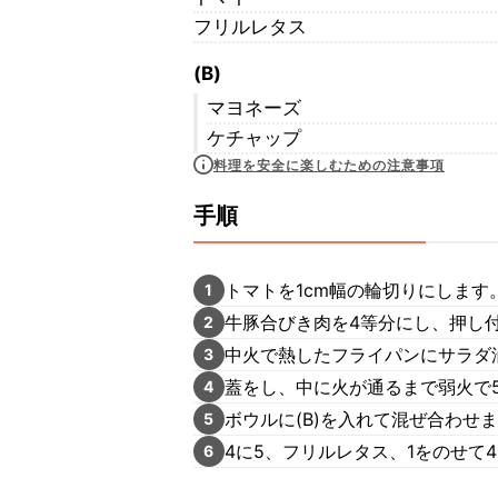
フリルレタス
(B)
マヨネーズ
ケチャップ
料理を安全に楽しむための注意事項
手順
トマトを1cm幅の輪切りにします
1
牛豚合びき肉を4等分にし、押し付
2
中火で熱したフライパンにサラダ
3
蓋をし、中に火が通るまで弱火で
4
ボウルに(B)を入れて混ぜ合わせ
5
4に5、フリルレタス、1をのせて
6