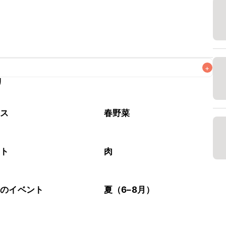
+
リ
なるべくお早めにお召し上がりください。

タス
春野菜
マト
肉
節のイベント
夏（6–8月）