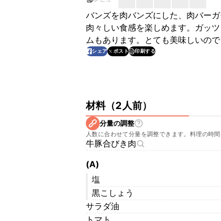
バンズを肉バンズにした、肉バーガ
肉々しい食感を楽しめます。ガッツ
ムもあります。とても美味しいので
印刷する
シェア
ポスト
材料
（
2人前
）
分量の調整
人数に合わせて分量を調整できます。料理の時間
牛豚合びき肉
(A)
塩
黒こしょう
サラダ油
トマト