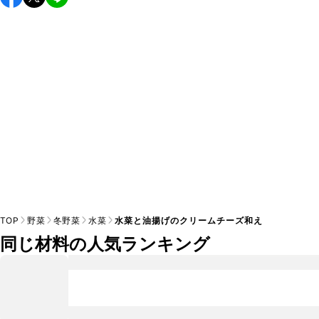
し上がりください。

A
※日持ちは目安です。
こちら
の注意事項をご確認の上、正し
TOP
野菜
冬野菜
水菜
水菜と油揚げのクリームチーズ和え
同じ材料の人気ランキング