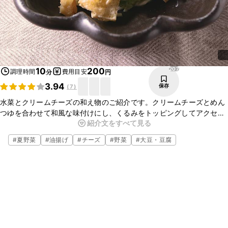
207
10
200
調理時間
費用目安
分
円
3.94
保存
(
7
)
水菜とクリームチーズの和え物のご紹介です。クリームチーズとめん
つゆを合わせて和風な味付けにし、くるみをトッピングしてアクセン
紹介文をすべて見る
トを加えました。パンと相性がいいので、朝ごはんやお酒のおつまみ
にもよく合います。ぜひお試しくださいね。
#
夏野菜
#
油揚げ
#
チーズ
#
野菜
#
大豆・豆腐