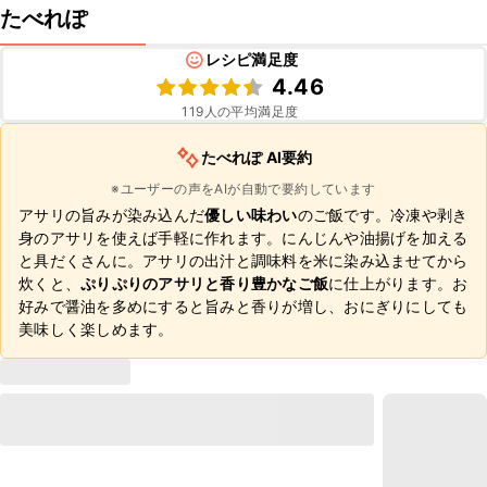
たべれぽ
レシピ満足度
4.46
119
人の平均満足度
たべれぽ AI要約
※ユーザーの声をAIが自動で要約しています
アサリの旨みが染み込んだ
優しい味わい
のご飯です。冷凍や剥き
身のアサリを使えば手軽に作れます。にんじんや油揚げを加える
と具だくさんに。アサリの出汁と調味料を米に染み込ませてから
炊くと、
ぷりぷりのアサリと香り豊かなご飯
に仕上がります。お
好みで醤油を多めにすると旨みと香りが増し、おにぎりにしても
美味しく楽しめます。