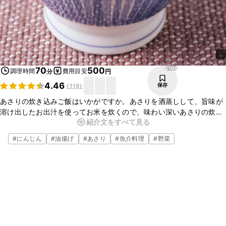
5198
70
500
調理時間
費用目安
分
円
4.46
保存
(
119
)
あさりの炊き込みご飯はいかがですか。あさりを酒蒸しして、旨味が
溶け出したお出汁を使ってお米を炊くので、味わい深いあさりの炊き
紹介文をすべて見る
込みご飯に仕上がります。少し手間はかかりますが、とっても美味し
いのでぜひ作ってみてください。
#
にんじん
#
油揚げ
#
あさり
#
魚介料理
#
野菜