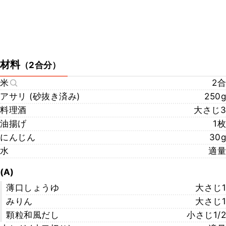
材料
（
2合分
）
米
2合
アサリ (砂抜き済み)
250g
料理酒
大さじ3
油揚げ
1枚
にんじん
30g
水
適量
(A)
薄口しょうゆ
大さじ1
みりん
大さじ1
顆粒和風だし
小さじ1/2