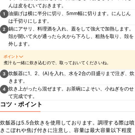
んは皮をむいておきます。
油揚げは横に半分に切り、5mm幅に切ります。にんじん
1
は千切りにします。
鍋にアサリ、料理酒を入れ、蓋をして強火で加熱します。
2
殻が開いて火が通ったら火から下ろし、粗熱を取り、殻を
外します。
ポイント
煮汁も一緒に炊き込むので、取っておいてくださいね。
炊飯器に1、2、(A)を入れ、水を2合の目盛りまで注ぎ、炊
3
きます。
炊き上がったら混ぜます。お茶碗によそい、小ねぎをのせ
4
て完成です。
コツ・ポイント
炊飯器は5.5合炊きを使用しております。調理する際は噴
きこぼれや焦げ付きに注意し、容量は最大容量以下程度