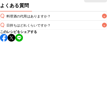
よくある質問
Q
料理酒の代用はありますか？
+
Q
日持ちはどれくらいですか？
+
A
このレシピをシェアする
保存期間は冷蔵で当日中が目安です。なるべくお早めにお召
し上がりください。

A
※日持ちは目安です。
こちら
の注意事項をご確認の上、正し