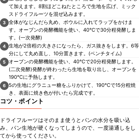
て加えます。8割ほどこねたところで生地を広げ、ミック
スドライフルーツを混ぜ込みます。
全体がなじんだら丸め、ボウルに入れてラップをかけま
3
す。オーブンの発酵機能を使い、40℃で30分程発酵しま
す。(一次発酵)
生地が2倍程の大きさになったら、ガス抜きをします。6等
4
分にして丸め直し、10分置きます。(ベンチタイム)
オーブンの発酵機能を使い、40℃で20分程発酵します。
5
(二次発酵)発酵が終わったら生地を取り出し、オーブンを
190℃に予熱します。
5の生地にグラニュー糖をふりかけて、190℃で15分程焼
6
き、表面に焼き色が付いたら完成です。
コツ・ポイント
ドライフルーツはそのまま使うとパンの水分を吸い込
み、パン生地が硬くなってしまうので、一度湯通しをし
てから使ってください。
