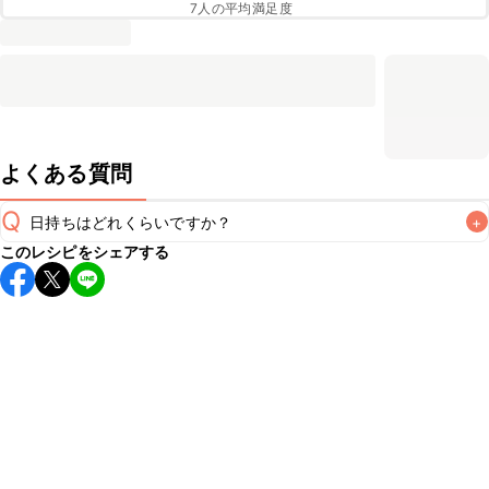
7
人の平均満足度
よくある質問
Q
日持ちはどれくらいですか？
+
このレシピをシェアする
保存期間は常温で翌日中が目安です。なるべくお早めにお召
し上がりください。

A
※日持ちは目安です。
こちら
の注意事項をご確認の上、正し