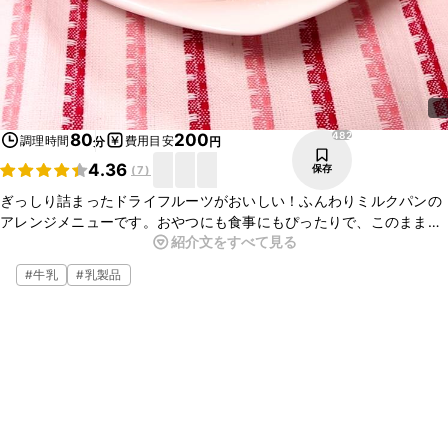
482
80
200
調理時間
費用目安
分
円
4.36
保存
(
7
)
ぎっしり詰まったドライフルーツがおいしい！ふんわりミルクパンの
アレンジメニューです。おやつにも食事にもぴったりで、このまま食
紹介文をすべて見る
べても、軽くトースターで温めてバターを塗って食べてもおいしいで
すよ。ぜひお試しください！
#
牛乳
#
乳製品