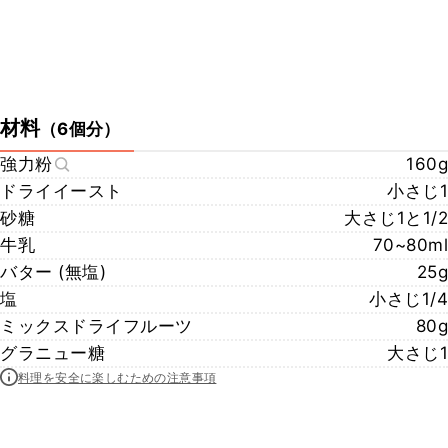
材料
（
6個分
）
強力粉
160g
ドライイースト
小さじ1
砂糖
大さじ1と1/2
牛乳
70~80ml
バター (無塩)
25g
塩
小さじ1/4
ミックスドライフルーツ
80g
グラニュー糖
大さじ1
料理を安全に楽しむための注意事項