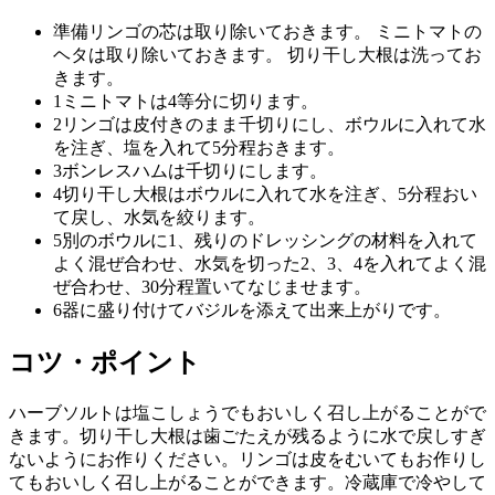
準備
リンゴの芯は取り除いておきます。 ミニトマトの
ヘタは取り除いておきます。 切り干し大根は洗ってお
きます。
1
ミニトマトは4等分に切ります。
2
リンゴは皮付きのまま千切りにし、ボウルに入れて水
を注ぎ、塩を入れて5分程おきます。
3
ボンレスハムは千切りにします。
4
切り干し大根はボウルに入れて水を注ぎ、5分程おい
て戻し、水気を絞ります。
5
別のボウルに1、残りのドレッシングの材料を入れて
よく混ぜ合わせ、水気を切った2、3、4を入れてよく混
ぜ合わせ、30分程置いてなじませます。
6
器に盛り付けてバジルを添えて出来上がりです。
コツ・ポイント
ハーブソルトは塩こしょうでもおいしく召し上がることがで
きます。切り干し大根は歯ごたえが残るように水で戻しすぎ
ないようにお作りください。リンゴは皮をむいてもお作りし
てもおいしく召し上がることができます。冷蔵庫で冷やして