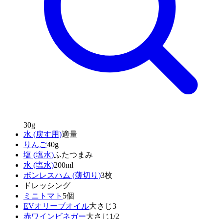
30g
水 (戻す用)
適量
りんご
40g
塩 (塩水)
ふたつまみ
水 (塩水)
200ml
ボンレスハム (薄切り)
3枚
ドレッシング
ミニトマト
5個
EVオリーブオイル
大さじ3
赤ワインビネガー
大さじ1/2