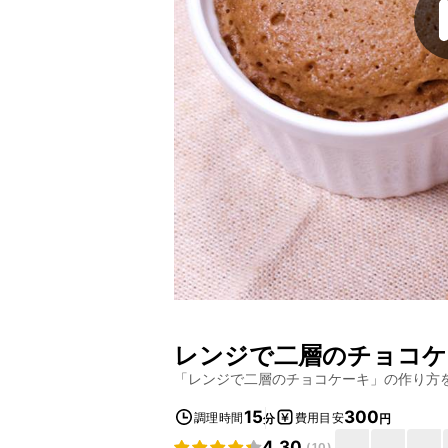
レンジで二層のチョコケ
「
レンジで二層のチョコケーキ
」の作り方
15
300
調理時間
費用目安
分
円
4.30
(
10
)