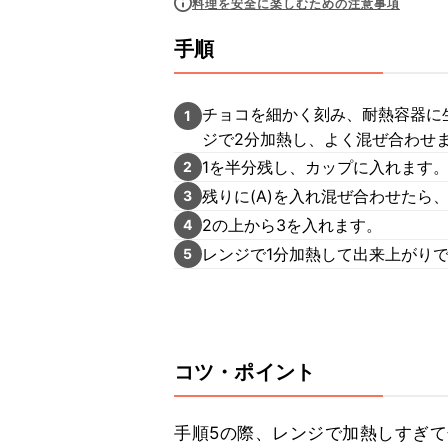
料理を安全に楽しむための注意事項
手順
チョコを細かく刻み、耐熱容器に生
1
ジで2分加熱し、よく混ぜ合わせ
1を半分残し、カップに入れます
2
残りに(A)を入れ混ぜ合わせた
3
2の上から3を入れます。
4
レンジで1分加熱して出来上がり
5
コツ・ポイント
手順5の際、レンジで加熱しすぎ