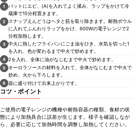
バットにエビ、(A)を入れてよく揉み、ラップをかけて冷
1
蔵庫で15分程置きます。
スナップえんどうはヘタと筋を取り除きます。耐熱ボウル
2
に入れてふんわりラップをかけ、600Wの電子レンジで2
分程加熱します。
中火に熱したフライパンにごま油をひき、水気を切った1
3
を入れ、色が変わるまで中火で炒めます。
2を入れ、全体に油がなじむまで中火で炒めます。
4
オーロラソースの材料を入れて、全体がなじむまで中火で
5
炒め、火から下ろします。
器に盛り付けて出来上がりです。
6
コツ・ポイント
ご使用の電子レンジの機種や耐熱容器の種類、食材の状
態により加熱具合に誤差が生じます。様子を確認しなが
ら、必要に応じて加熱時間を調整し加熱してください。