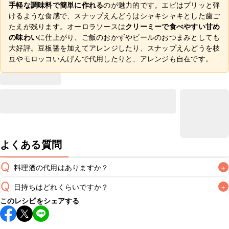
手軽な調味料で簡単に作れる
のが魅力的です。エビはプリッと弾
けるような食感で、スナップえんどうはシャキシャキとした歯ご
たえが残ります。オーロラソースは
クリーミーで食べやすい甘め
の味わい
に仕上がり、ご飯のおかずやビールのおつまみとしても
大好評。豆板醤を加えてアレンジしたり、スナップえんどうを枝
豆やモロッコいんげんで代用したりと、アレンジも自在です。
よくある質問
Q
料理酒の代用はありますか？
+
Q
日持ちはどれくらいですか？
+
A
このレシピをシェアする
保存期間は冷蔵で翌日中が目安です。なるべくお早めにお召
し上がりください。
