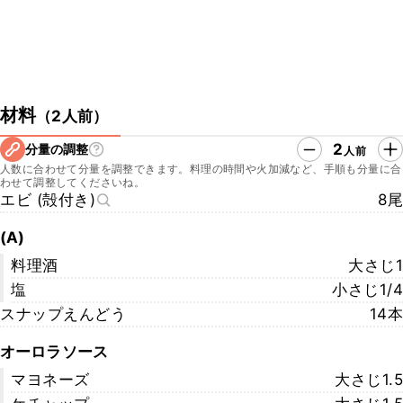
材料
（
2人前
）
2
分量の調整
人前
人数に合わせて分量を調整できます。料理の時間や火加減など、手順も分量に合
わせて調整してくださいね。
エビ (殻付き)
8尾
(A)
料理酒
大さじ1
塩
小さじ1/4
スナップえんどう
14本
オーロラソース
マヨネーズ
大さじ1.5