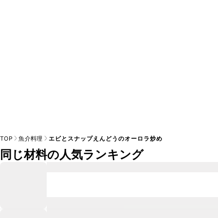
A
※日持ちは目安です。
こちら
の注意事項をご確認の上、正し
TOP
魚介料理
エビとスナップえんどうのオーロラ炒め
同じ材料の人気ランキング