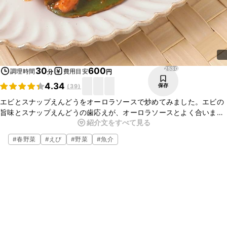
2530
30
600
調理時間
費用目安
分
円
4.34
保存
(
39
)
エビとスナップえんどうをオーロラソースで炒めてみました。エビの
旨味とスナップえんどうの歯応えが、オーロラソースとよく合いま
紹介文をすべて見る
す。お好みの野菜を入れるとアレンジが広がります。調味料も少なめ
なので、初心者の方にもおすすめです。ぜひお試しくださいね。
#
春野菜
#
えび
#
野菜
#
魚介