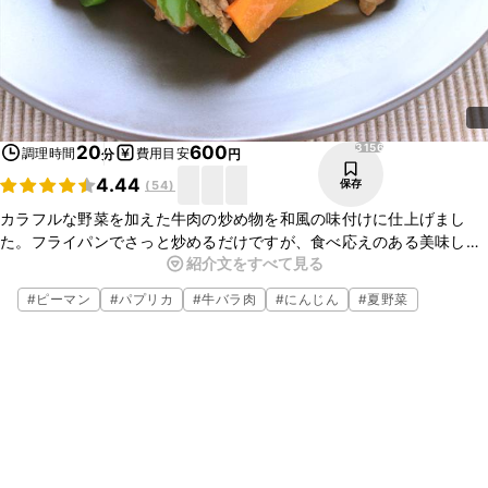
3156
20
600
調理時間
費用目安
分
円
4.44
保存
(
54
)
カラフルな野菜を加えた牛肉の炒め物を和風の味付けに仕上げまし
た。フライパンでさっと炒めるだけですが、食べ応えのある美味しい
紹介文をすべて見る
おかずが出来上がります。和の食卓に一品いかがでしょうか？美味し
いのでぜひお試しくださいね。
#
ピーマン
#
パプリカ
#
牛バラ肉
#
にんじん
#
夏野菜