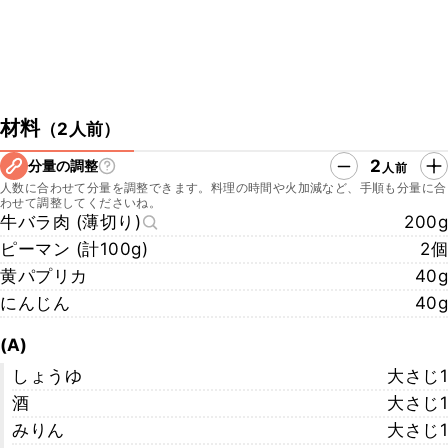
材料
（
2人前
）
2
分量の調整
人前
人数に合わせて分量を調整できます。料理の時間や火加減など、手順も分量に合
わせて調整してくださいね。
牛バラ肉 (薄切り)
200g
ピーマン (計100g)
2個
黄パプリカ
40g
にんじん
40g
(A)
しょうゆ
大さじ1
酒
大さじ1
みりん
大さじ1