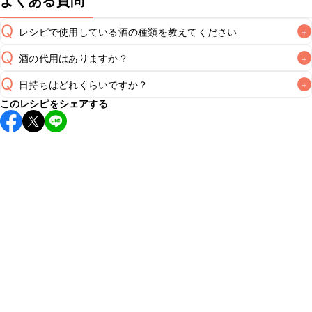
よくある質問
Q
レシピで使用している酒の種類を教えてください
+
Q
酒の代用はありますか？
+
A
Q
日持ちはどれくらいですか？
+
A
このレシピをシェアする
保存期間は冷蔵で2~3日が目安です。なるべくお早めにお召
し上がりください。

A
※日持ちは目安です。
こちら
の注意事項をご確認の上、正し