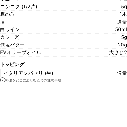
ニンニク (1/2片)
5g
鷹の爪
1本
塩
適量
白ワイン
50ml
カレー粉
5g
無塩バター
20g
EVオリーブオイル
大さじ2
トッピング
イタリアンパセリ (生)
適量
料理を安全に楽しむための注意事項