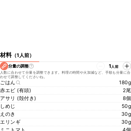
https://twitter.com/labonnetablekaz?s=20&t=CfNtx8pgm-
E6whTos4LasQ
・中村シェフのYouTube
https://www.youtube.com/channel/UCdrcLz_e6YLeIUwVpy_nyfw/
featured
・LA BONNE TABLEのwebサイト
http://labonnetable.jp/
・LA BONNE TABLEの所在地
〒103-0022 東京都中央区日本橋室町2丁目3
材料
（
1人前
）
▼クラシル公式SNSはこちら
1
分量の調整
人前
・クラシルYouTube
人数に合わせて分量を調整できます。料理の時間や火加減など、手順も分量に合
https://www.youtube.com/watch?v=0x4tYdWFllA
わせて調整してくださいね。
・クラシルTikTok
ごはん
180g
https://www.tiktok.com/@kurashiru.com
赤エビ (有頭)
2尾
・クラシルInstagram
アサリ (殻付き)
8個
https://www.instagram.com/kurashiru/
・クラシルX
しめじ
50g
https://twitter.com/kurashiru0119
えのき
30g
エリンギ
30g
ミニトマト
4個