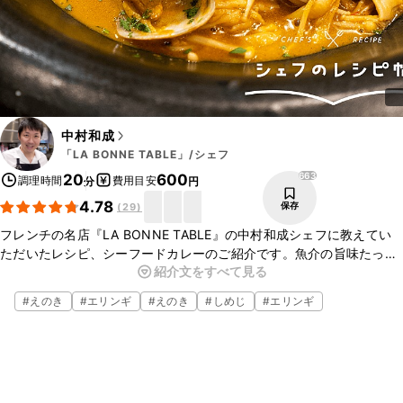
中村和成
「LA BONNE TABLE」/シェフ
663
20
600
調理時間
費用目安
分
円
4.78
保存
(
29
)
フレンチの名店『LA BONNE TABLE』の中村和成シェフに教えてい
ただいたレシピ、シーフードカレーのご紹介です。魚介の旨味たっぷ
紹介文をすべて見る
りのシーフードカレーが、フライパンひとつお作りいただけますよ。
ぜひ、ご家庭でも作ってみてくださいね。
#
えのき
#
エリンギ
#
えのき
#
しめじ
#
エリンギ
▼中村シェフについて
・中村シェフのInstagram
https://www.instagram.com/kazunari_labonnetable/
・中村シェフのTwitter