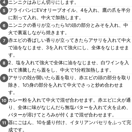
ニンニクはみじん切りにします。
4
フライパンにEVオリーブオイル、4を入れ、鷹の爪を半分
5
に割って入れ、中火で加熱します。
ニンニクの香りが立ったら1の頭の部分とみそを入れ、中
6
火で裏返しながら焼きます。
赤エビの香ばしい香りが立ってきたらアサリを入れて中火
7
で油をなじませ、3を入れて強火にし、全体をなじませま
す。
2、塩を入れて強火で全体に油をなじませ、白ワインを入
8
れて沸騰したら蓋をし、中火で1分程加熱します。
アサリの殻が開いたら蓋を取り、赤エビの頭の部分を取り
9
除き、1の身の部分を入れて中火でさっと炒め合わせま
す。
カレー粉を入れて中火で混ぜ合わせます。赤エビに火が通
10
り、全体に味がなじんだら無塩バターを入れて火を止め、
バターが溶けてとろみが付くまで混ぜ合わせます。
器にごはん、10を盛り付け、イタリアンパセリをふって完
11
成です。