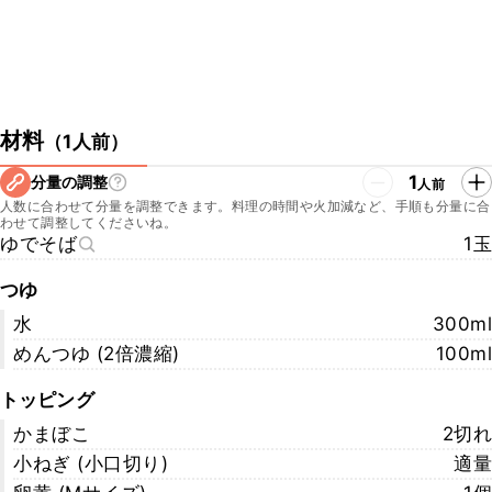
材料
（
1人前
）
1
分量の調整
人前
人数に合わせて分量を調整できます。料理の時間や火加減など、手順も分量に合
わせて調整してくださいね。
ゆでそば
1玉
つゆ
水
300ml
めんつゆ (2倍濃縮)
100ml
トッピング
かまぼこ
2切れ
小ねぎ (小口切り)
適量