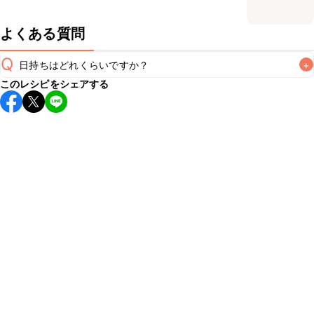
よくある質問
Q
日持ちはどれくらいですか？
+
このレシピをシェアする
こちらのレシピは出来たてをお召し上がりいただくことをお
すすめします。

A
※日持ちは目安です。
こちら
の注意事項をご確認の上、正し