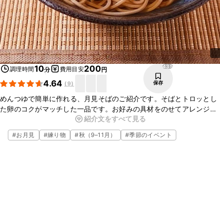
435
10
200
調理時間
費用目安
分
円
4.64
保存
(
9
)
めんつゆで簡単に作れる、月見そばのご紹介です。そばとトロッとし
た卵のコクがマッチした一品です。お好みの具材をのせてアレンジし
紹介文をすべて見る
てもおいしいですよ。時間がない時や忙しい時などにもさっと作るこ
とができるので、ぜひお試しくださいね。
#
お月見
#
練り物
#
秋（9–11月）
#
季節のイベント