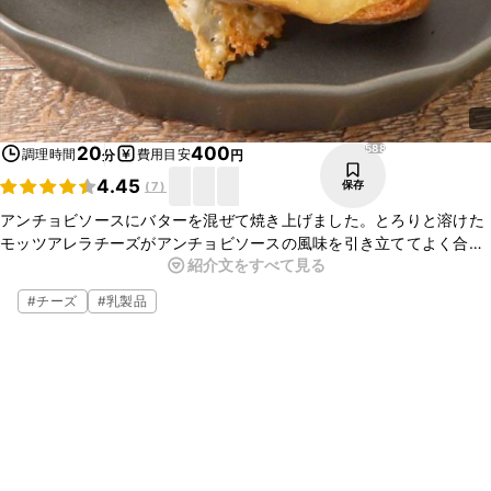
588
20
400
調理時間
費用目安
分
円
4.45
保存
(
7
)
アンチョビソースにバターを混ぜて焼き上げました。とろりと溶けた
モッツアレラチーズがアンチョビソースの風味を引き立ててよく合い
紹介文をすべて見る
ますよ。ワインのお供にピッタリです。簡単でおいしいのでぜひ作っ
てみてくださいね。
#
チーズ
#
乳製品