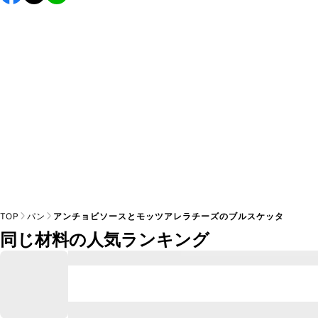
し上がりください。

A
※日持ちは目安です。
こちら
の注意事項をご確認の上、正し
TOP
パン
アンチョビソースとモッツアレラチーズのブルスケッタ
同じ材料の人気ランキング