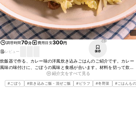
163
70
300
調理時間
費用目安
分
円
レビュー
保存
炊飯器で作る、カレー味の洋風炊き込みごはんのご紹介です。カレー
風味の味付けに、ごぼうの風味と食感が合います。材料を切って炊飯
紹介文をすべて見る
器に入れるだけでとっても簡単なので、忙しいときにもおすすめで
す。ぜひお試しくださいね。
#
ごぼう
#
炊き込みご飯・混ぜご飯
#
ピラフ
#
冬野菜
#
ごはんも