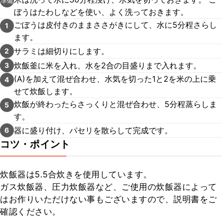
準備
ぼうはたわしなどを使い、よく洗っておきます。
ごぼうは皮付きのままささがきにして、水に5分程さらし
1
ます。
サラミは細切りにします。
2
炊飯釜に米を入れ、水を2合の目盛りまで入れます。
3
(A)を加えて混ぜ合わせ、水気を切った1と2を米の上に乗
4
せて炊飯します。
炊飯が終わったらさっくりと混ぜ合わせ、5分程蒸らしま
5
す。
器に盛り付け、パセリを散らして完成です。
6
コツ・ポイント
炊飯器は5.5合炊きを使用しています。

ガス炊飯器、圧力炊飯器など、ご使用の炊飯器によって
はお作りいただけない事もございますので、説明書をご
確認ください。