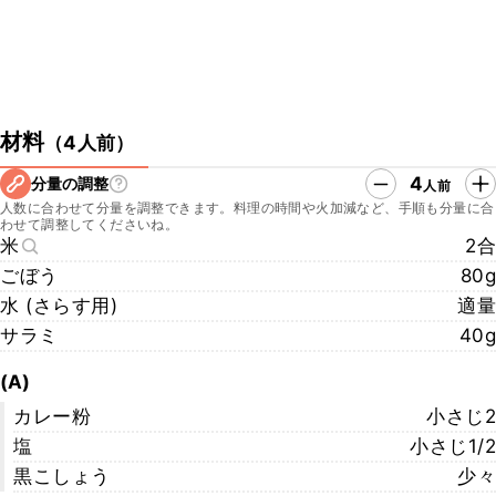
材料
（
4人前
）
4
分量の調整
人前
人数に合わせて分量を調整できます。料理の時間や火加減など、手順も分量に合
わせて調整してくださいね。
米
2合
ごぼう
80g
水 (さらす用)
適量
サラミ
40g
(A)
カレー粉
小さじ2
塩
小さじ1/2
黒こしょう
少々