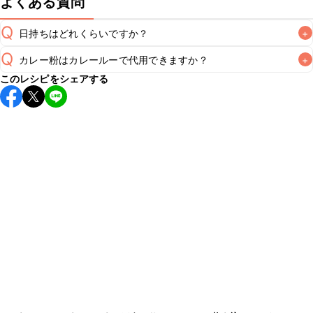
よくある質問
Q
日持ちはどれくらいですか？
+
Q
カレー粉はカレールーで代用できますか？
+
保存期間は冷蔵で当日中が目安です。なるべくお早めにお召
このレシピをシェアする
し上がりください。

A
カレールーにはスパイスの他に塩分や油分、薄力粉などが含
A
まれるため、代用せず、レシピ通りカレー粉を使用すること
※日持ちは目安です。
こちら
の注意事項をご確認の上、正し