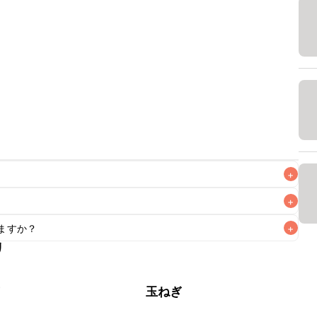
+
+
ますか？
+
なるべくお早めにお召し上がりください。

リ
もお作りいただけます。小さじ1を目安に加え、お好みの風味
苗
玉ねぎ