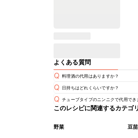
よくある質問
Q
料理酒の代用はありますか？
Q
日持ちはどれくらいですか？
A
Q
チューブタイプのニンニクで代用でき
保存期間は冷蔵で翌日中が目安です。
A
このレシピに関連するカテゴ
チューブタイプのニンニクを使用して
A
※日持ちは目安です。
こちら
野菜
豆