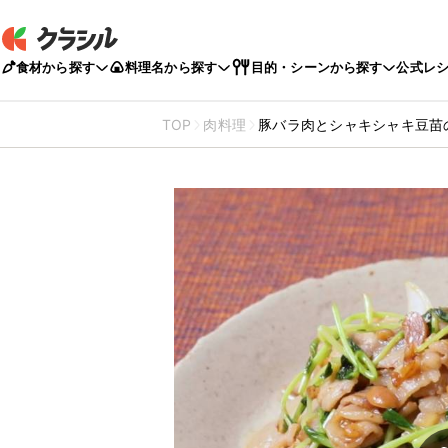
食材から探す
料理名から探す
目的・シーンから探す
公式レ
TOP
肉料理
豚バラ肉とシャキシャキ豆苗