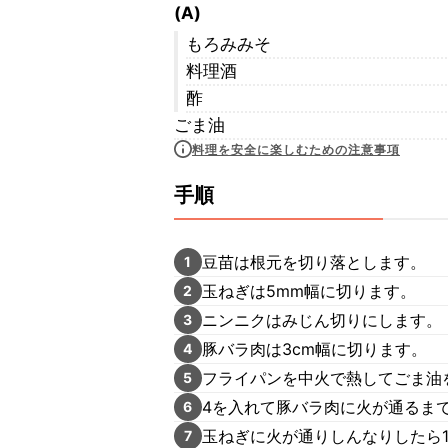
(A)
もろみみそ
料理酒
酢
ごま油
料理を安全に楽しむための注意事項
手順
豆苗は根元を切り落とします。
1
玉ねぎは5mm幅に切ります。
2
ニンニクはみじん切りにします。
3
豚バラ肉は3cm幅に切ります。
4
フライパンを中火で熱してごま油
5
4を入れて豚バラ肉に火が通るま
6
玉ねぎに火が通りしんなりしたら1
7