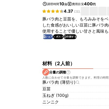
10
400
調理時間
費用目安
分
円
4.37
(
12
)
豚バラ肉と豆苗を、もろみみそをベ
した食感がおいしい豆苗に豚バラ肉
使用することで優しい甘さと風味も
印刷する
シェア
ポスト
材料
（
2人前
）
分量の調整
人数に合わせて分量を調整できます。料理の時間
豚バラ肉 (薄切り)
豆苗
玉ねぎ (100g)
ニンニク