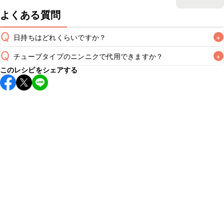
よくある質問
Q
日持ちはどれくらいですか？
+
Q
チューブタイプのニンニクで代用できますか？
+
保存期間は冷蔵で翌日中が目安です。なるべくお早めにお召
このレシピをシェアする
し上がりください。

A
チューブタイプのニンニクを使用してもお作りいただけま
A
す。小さじ1/2を目安に加え、お好みの風味になるようご調節
※日持ちは目安です。
こちら
の注意事項をご確認の上、正し