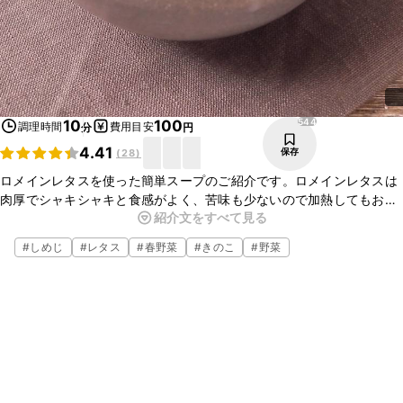
544
10
100
調理時間
費用目安
分
円
4.41
保存
(
28
)
ロメインレタスを使った簡単スープのご紹介です。ロメインレタスは
肉厚でシャキシャキと食感がよく、苦味も少ないので加熱してもおい
紹介文をすべて見る
しいですよ。さっと火通しすると食感が残ります。手軽にできるので
ぜひ作ってみてくださいね
#
しめじ
#
レタス
#
春野菜
#
きのこ
#
野菜