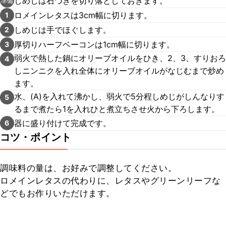
しめじは石づきを切り落としておきます。
準備
ロメインレタスは3cm幅に切ります。
1
しめじは手でほぐします。
2
厚切りハーフベーコンは1cm幅に切ります。
3
弱火で熱した鍋にオリーブオイルをひき、2、3、すりおろ
4
しニンニクを入れ全体にオリーブオイルがなじむまで炒め
ます。
水、(A)を入れて沸かし、弱火で5分程しめじがしんなりす
5
るまで煮たら1を入れひと煮立ちさせ火から下ろします。
器に盛り付けて完成です。
6
コツ・ポイント
調味料の量は、お好みで調整してください。

ロメインレタスの代わりに、レタスやグリーンリーフな
どでもお作りいただけます。