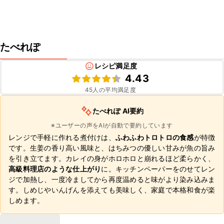
たべれぽ
レシピ満足度
4.43
45
人の平均満足度
たべれぽ AI要約
※ユーザーの声をAIが自動で要約しています
レンジで手軽に作れる煮付けは、
ふわふわトロトロの食感
が特徴
です。生姜の香り高い風味と、はちみつの優しい甘みが魚の旨み
を引き立てます。カレイの身がホロホロと崩れるほど柔らかく、
高級料理店のような仕上がり
に。キッチンペーパーをのせてレン
ジで加熱し、一度冷ましてから再度温めると味がより染み込みま
す。しめじやいんげんを添えても美味しく、家庭で本格和食が楽
しめます。