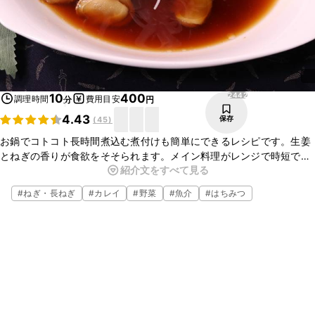
2442
10
400
調理時間
費用目安
分
円
4.43
保存
(
45
)
お鍋でコトコト長時間煮込む煮付けも簡単にできるレシピです。生姜
とねぎの香りが食欲をそそられます。メイン料理がレンジで時短でで
紹介文をすべて見る
きるので他の料理に集中したり、もう一品付けていつもより豪華にも
なりますね。
#
ねぎ・長ねぎ
#
カレイ
#
野菜
#
魚介
#
はちみつ