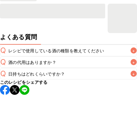
よくある質問
Q
レシピで使用している酒の種類を教えてください
+
Q
酒の代用はありますか？
+
A
Q
日持ちはどれくらいですか？
+
A
このレシピをシェアする
保存期間は冷蔵で翌日中が目安です。なるべくお早めにお召
し上がりください。

A
※日持ちは目安です。
こちら
の注意事項をご確認の上、正し