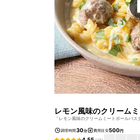
レモン風味のクリームミ
「
レモン風味のクリームミートボールパス
30
500
調理時間
費用目安
分
円
4.55
(
18
)