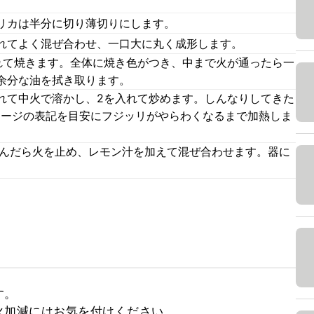
リカは半分に切り薄切りにします。
れてよく混ぜ合わせ、一口大に丸く成形します。
れて焼きます。全体に焼き色がつき、中まで火が通ったら一
余分な油を拭き取ります。
れて中火で溶かし、2を入れて炒めます。しんなりしてきた
ッケージの表記を目安にフジッリがやらわくなるまで加熱しま
込んだら火を止め、レモン汁を加えて混ぜ合わせます。器に
。
。

加減にはお気を付けください。
