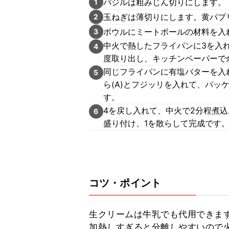
バジルは粗みじん切りにします。
1
玉ねぎは薄切りにします。黄パプ
2
ボウルにミートボールの材料を入
3
中火で熱したフライパンに3を入
4
度取り出し、キッチンペーパーで
同じフライパンに有塩バターを入
5
ら(A)とフジッリを入れて、パ
す。
4を戻し入れて、中火で2分程煮
6
盛り付け、1を散らして完成です
コツ・ポイント
生クリームは牛乳でも代用できます
加熱しすぎると分離しやすいので火