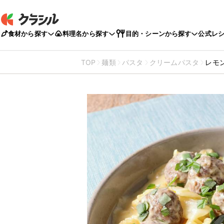
食材から探す
料理名から探す
目的・シーンから探す
公式レ
TOP
麺類
パスタ
クリームパスタ
レモ