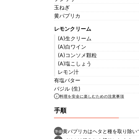
玉ねぎ
黄パプリカ
レモンクリーム
(A)生クリーム
(A)白ワイン
(A)コンソメ顆粒
(A)塩こしょう
レモン汁
有塩バター
バジル (生)
料理を安全に楽しむための注意事項
手順
黄パプリカはヘタと種を取り除い
準備