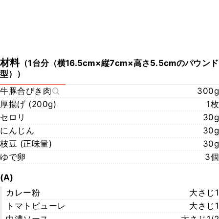
材料
（
1台分（横16.5cm×縦7cm×高さ5.5cmのパウンド
型）
）
牛豚合びき肉
300g
厚揚げ (200g)
1枚
セロリ
30g
にんじん
30g
枝豆 (正味量)
30g
ゆで卵
3個
(A)
カレー粉
大さじ1
トマトピューレ
大さじ1