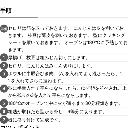
手順
セロリは筋を取っておきます。 にんじんは皮を剥いてお
準備
きます。 枝豆は薄皮を剥いておきます。 型にクッキング
シートを敷いておきます。 オーブンは180℃に予熱してお
きます。
厚揚げ、枝豆は粗みじん切りにします。
1
セロリ、にんじんはみじん切りにします。
2
ボウルに牛豚合びき肉、(A)を入れてよく混ざったら、1、
3
2を入れてさらに捏ねます。
型に半量入れて平らにならしたら、ゆで卵を並べ入れ、上
4
から残りの3を入れて平らにならします。
180℃のオーブンで中に火が通るまで30分程焼きます。
5
粗熱が取れたら型から外し、6等分に切ります。
6
器に盛り付けて完成です。
7
コツ・ポイント