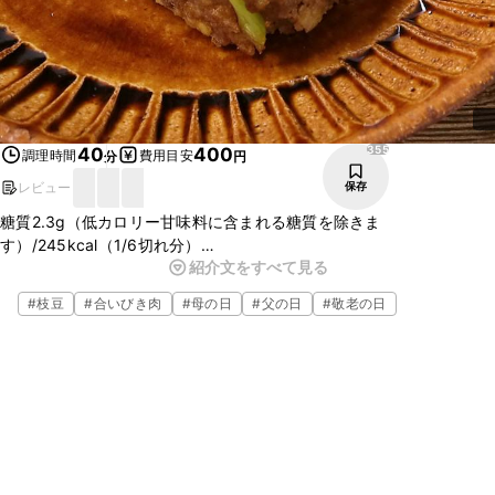
355
40
400
調理時間
費用目安
分
円
レビュー
保存
糖質2.3g（低カロリー甘味料に含まれる糖質を除きま
す）/245kcal（1/6切れ分）
紹介文をすべて見る
パン粉は糖質が高いので、つなぎを厚揚げで代用してみました。厚揚
げを刻んで入れているのでお肉と合わさってボリューム満点です。中
#
枝豆
#
合いびき肉
#
母の日
#
父の日
#
敬老の日
にゆで卵も入っていて切った時もきれいなので、おもてなしの一品と
してもおすすめです。ぜひ作ってみてください。
※この糖質量・カロリーは調理法等を考慮した栄養計算を行っている
ため、通常のカロリー欄に記載されているクラシル独自計算結果と若
干の差がある場合がございます。ご了承ください。