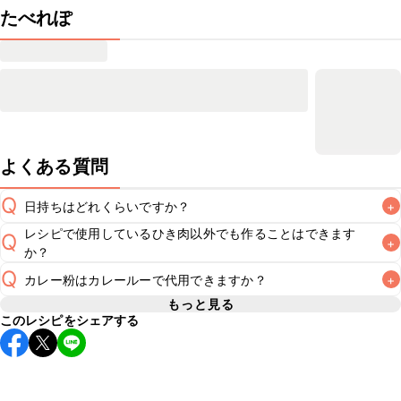
たべれぽ
よくある質問
Q
日持ちはどれくらいですか？
+
レシピで使用しているひき肉以外でも作ることはできます
Q
+
保存期間は冷蔵で翌日中が目安です。なるべくお早めにお召
か？
し上がりください。

Q
A
カレー粉はカレールーで代用できますか？
+
A
※日持ちは目安です。
こちら
の注意事項をご確認の上、正し
もっと見る
このレシピをシェアする
カレールーにはスパイスの他に塩分や油分、薄力粉などが含
A
まれるため、代用せず、レシピ通りカレー粉を使用すること