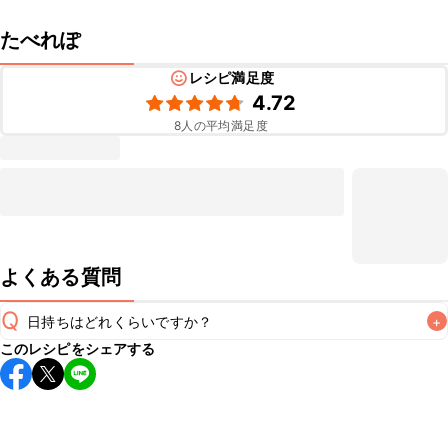
たべれぽ
レシピ満足度
4.72
8
人の平均満足度
よくある質問
Q
日持ちはどれくらいですか？
+
このレシピをシェアする
保存期間は冷蔵で当日中が目安です。なるべくお早めにお召
し上がりください。

A
※日持ちは目安です。
こちら
の注意事項をご確認の上、正し