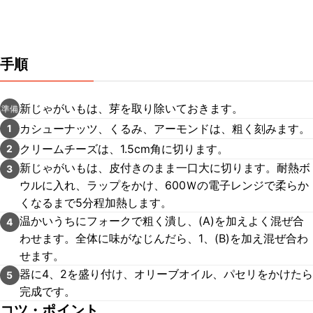
手順
新じゃがいもは、芽を取り除いておきます。
準備
カシューナッツ、くるみ、アーモンドは、粗く刻みます。
1
クリームチーズは、1.5cm角に切ります。
2
新じゃがいもは、皮付きのまま一口大に切ります。耐熱ボ
3
ウルに入れ、ラップをかけ、600Ｗの電子レンジで柔らか
くなるまで5分程加熱します。
温かいうちにフォークで粗く潰し、(A)を加えよく混ぜ合
4
わせます。全体に味がなじんだら、1、(B)を加え混ぜ合わ
せます。
器に4、2を盛り付け、オリーブオイル、パセリをかけたら
5
完成です。
コツ・ポイント