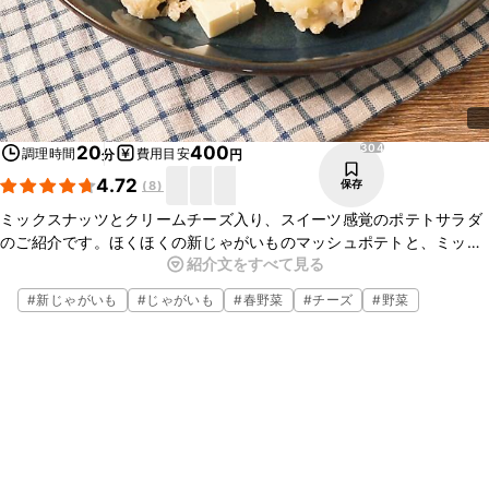
304
20
400
調理時間
費用目安
分
円
4.72
保存
(
8
)
ミックスナッツとクリームチーズ入り、スイーツ感覚のポテトサラダ
のご紹介です。ほくほくの新じゃがいものマッシュポテトと、ミック
紹介文をすべて見る
スナッツの食感の違いを楽しみながらお召し上がりください。お酒の
お供にもおすすめですよ。ぜひ、作ってみてくださいね。
#
新じゃがいも
#
じゃがいも
#
春野菜
#
チーズ
#
野菜