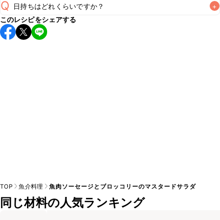
Q
日持ちはどれくらいですか？
+
このレシピをシェアする
保存期間は冷蔵で当日中が目安です。なるべくお早めにお召
し上がりください。

A
※日持ちは目安です。
こちら
の注意事項をご確認の上、正し
TOP
魚介料理
魚肉ソーセージとブロッコリーのマスタードサラダ
同じ材料の人気ランキング