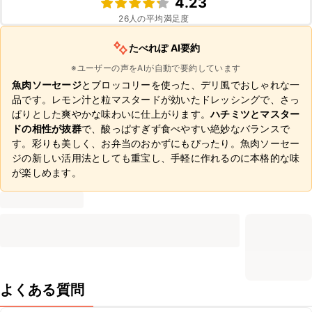
4.23
26
人の平均満足度
たべれぽ AI要約
※ユーザーの声をAIが自動で要約しています
魚肉ソーセージ
とブロッコリーを使った、デリ風でおしゃれな一
品です。レモン汁と粒マスタードが効いたドレッシングで、さっ
ぱりとした爽やかな味わいに仕上がります。
ハチミツとマスター
ドの相性が抜群
で、酸っぱすぎず食べやすい絶妙なバランスで
す。彩りも美しく、お弁当のおかずにもぴったり。魚肉ソーセー
ジの新しい活用法としても重宝し、手軽に作れるのに本格的な味
が楽しめます。
よくある質問