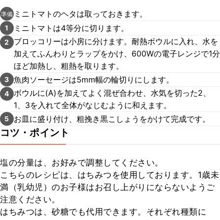
ミニトマトのヘタは取っておきます。
準備
ミニトマトは4等分に切ります。
1
ブロッコリーは小房に分けます。耐熱ボウルに入れ、水を
2
加えてふんわりとラップをかけ、600Wの電子レンジで1分
ほど加熱し、粗熱を取ります。
魚肉ソーセージは5mm幅の輪切りにします。
3
ボウルに(A)を加えてよく混ぜ合わせ、水気を切った2、
4
1、3を入れて全体がなじむように和えます。
お皿に盛り付け、粗挽き黒こしょうをかけて完成です。
5
コツ・ポイント
塩の分量は、お好みで調整してください。

こちらのレシピは、はちみつを使用しております。1歳未
満（乳幼児）のお子様はお召し上がりにならないようご
注意ください。

はちみつは、砂糖でも代用できます。それぞれ種類に