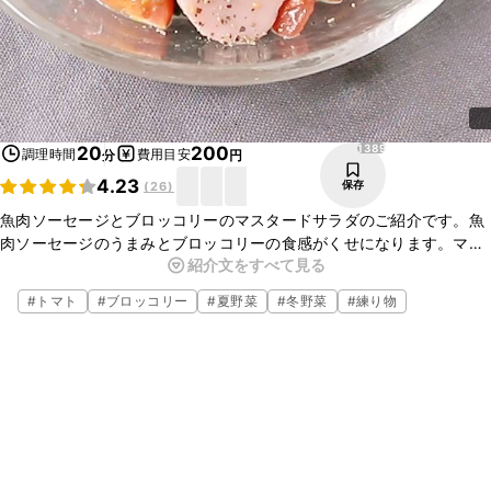
1389
20
200
調理時間
費用目安
分
円
4.23
保存
(
26
)
魚肉ソーセージとブロッコリーのマスタードサラダのご紹介です。魚
肉ソーセージのうまみとブロッコリーの食感がくせになります。マス
紹介文をすべて見る
タードのピリッとした後味がアクセントになります。お酒のおつまみ
におすすめなのでぜひお試しくださいね。
#
トマト
#
ブロッコリー
#
夏野菜
#
冬野菜
#
練り物