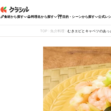
食材から探す
料理名から探す
目的・シーンから探す
公式レ
TOP
魚介料理
むきエビとキャベツのあっ