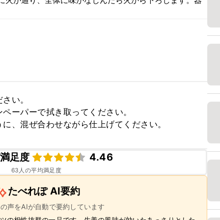
ビに火が通り、全体に味がなじんだら火から下ろします。器
さい。

ペーパーで拭き取ってください。

うに、混ぜ合わせながら仕上げてください。
満足度
4.46
63
人の平均満足度
たべれぽ AI要約
ーの声をAIが自動で要約しています
ツの相性抜群の一品です。生姜の風味が効いたあっさりとした