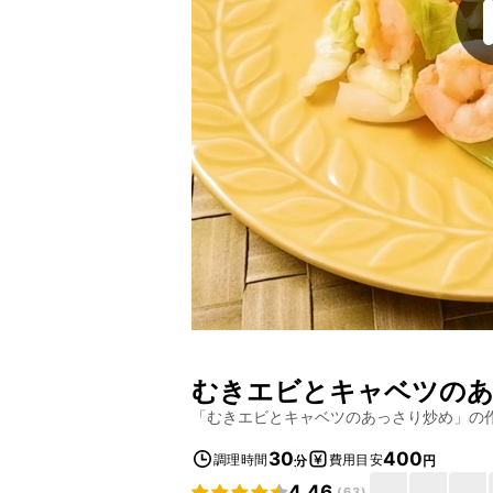
むきエビとキャベツの
「
むきエビとキャベツのあっさり炒め
」の
30
400
調理時間
費用目安
分
円
4.46
(
63
)