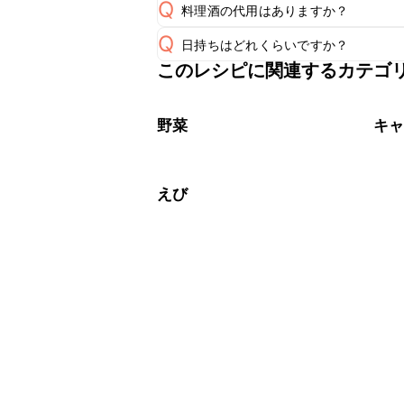
Q
料理酒の代用はありますか？
Q
日持ちはどれくらいですか？
A
このレシピに関連するカテゴ
保存期間は冷蔵で翌日中が目安です。
A
※日持ちは目安です。
こちら
野菜
キ
えび