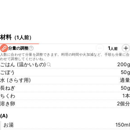
材料
（
1人前
）
1
分量の調整
人前
人数に合わせて分量を調整できます。料理の時間や火加減など、手順も分量に合
わせて調整してくださいね。
ごはん (温かいもの)
200g
ごぼう
50g
水 (さらす用)
適量
長ねぎ
50g
ちくわ
1本
溶き卵
2個分
(A)
お湯
150ml