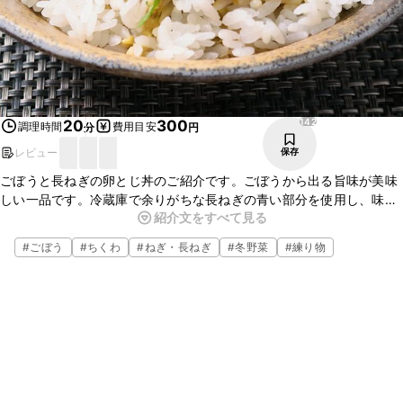
142
20
300
調理時間
費用目安
分
円
レビュー
保存
ごぼうと長ねぎの卵とじ丼のご紹介です。ごぼうから出る旨味が美味
しい一品です。冷蔵庫で余りがちな長ねぎの青い部分を使用し、味付
紹介文をすべて見る
けのベースはめんつゆなので、手軽に作りやすいレシピですよ。ぜひ
お試しくださいね。
#
ごぼう
#
ちくわ
#
ねぎ・長ねぎ
#
冬野菜
#
練り物