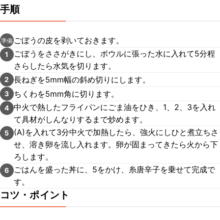
手順
ごぼうの皮を剥いておきます。
準備
ごぼうをささがきにし、ボウルに張った水に入れて5分程
1
さらしたら水気を切ります。
長ねぎを5mm幅の斜め切りにします。
2
ちくわを5mm角に切ります。
3
中火で熱したフライパンにごま油をひき、1、2、3を入れ
4
て具材がしんなりするまで炒めます。
(A)を入れて3分中火で加熱したら、強火にしひと煮立ちさ
5
せ、溶き卵を流し入れます。卵が固まってきたら火から下
ろします。
ごはんを盛った丼に、5をかけ、糸唐辛子を乗せて完成で
6
す。
コツ・ポイント