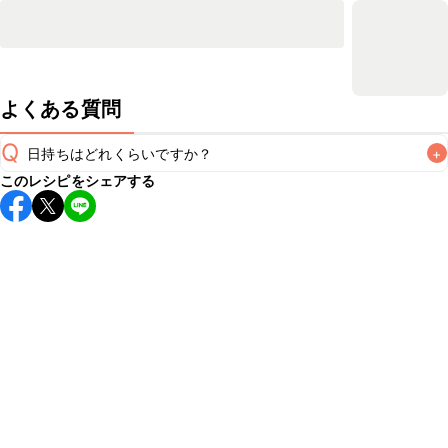
よくある質問
Q
日持ちはどれくらいですか？
+
このレシピをシェアする
こちらのレシピは出来たてをお召し上がりいただくことをお
すすめします。

A
※日持ちは目安です。
こちら
の注意事項をご確認の上、正し