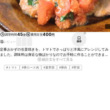
99
45
400
調理時間
費用目安
分
円
レビュー
保存
定番おかずの生姜焼きを、トマトでさっぱりと洋風にアレンジしてみ
ました。調味料は身近な物ばかりなのでお手軽に作ることができま
紹介文をすべて見る
す。ニンニク、生姜の風味とバジルの香りが意外にもマッチします。
ごはんが進むおいしさですよ。
#
トマト
#
豚ロース肉
#
夏野菜
#
豚肉
#
野菜