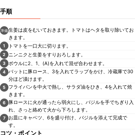
手順
生姜は皮をむいておきます。トマトはヘタを取り除いてお
準備
きます。
トマトを一口大に切ります。
1
ニンニクと生姜をすりおろします。
2
ボウルに2、1、(A)を入れて混ぜ合わせます。
3
バットに豚ロース、3を入れてラップをかけ、冷蔵庫で30
4
分ほど漬けます。
フライパンを中火で熱し、サラダ油をひき、4を入れて焼
5
きます。
豚ロースに火が通ったら弱火にし、バジルを手でちぎり入
6
れ、さっと絡めて火から下ろします。
お皿にキャベツ、6を盛り付け、バジルを添えて完成で
7
す。
コツ・ポイント