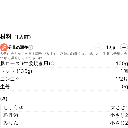
材料
（
1人前
）
1
分量の調整
人前
人数に合わせて分量を調整できます。料理の時間や火加減など、手順も分量に合
わせて調整してくださいね。
豚ロース (生姜焼き用)
100g
トマト (130g)
1個
ニンニク
1/2片
生姜
10g
(A)
しょうゆ
大さじ1
料理酒
小さじ2
みりん
小さじ2