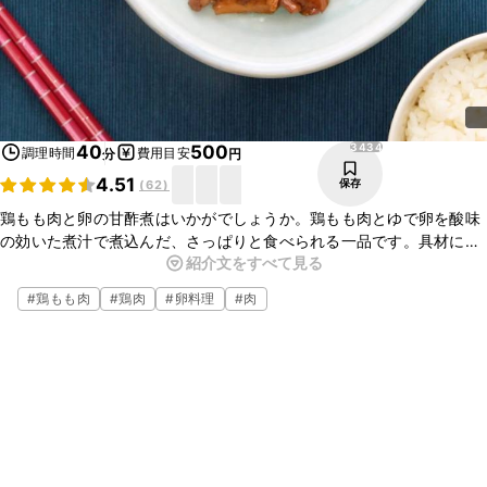
3434
40
500
調理時間
費用目安
分
円
4.51
保存
(
62
)
鶏もも肉と卵の甘酢煮はいかがでしょうか。鶏もも肉とゆで卵を酸味
の効いた煮汁で煮込んだ、さっぱりと食べられる一品です。具材に味
紹介文をすべて見る
がよく染み込んでいて、とってもおいしいですよ。ぜひ、作ってみて
くださいね。
#
鶏もも肉
#
鶏肉
#
卵料理
#
肉