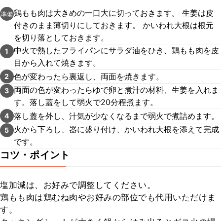
鶏もも肉は大きめの一口大に切っておきます。 生姜は皮
準備
付きのまま薄切りにしておきます。 かいわれ大根は根元
を切り落としておきます。
中火で熱したフライパンにサラダ油をひき、鶏もも肉を皮
1
目から入れて焼きます。
色が変わったら裏返し、両面を焼きます。
2
両面の色が変わったらゆで卵と煮汁の材料、生姜を入れま
3
す。落し蓋をして弱火で20分程煮ます。
落し蓋を外し、汁気が少なくなるまで弱火で煮詰めます。
4
火から下ろし、器に盛り付け、かいわれ大根を添えて完成
5
です。
コツ・ポイント
塩加減は、お好みで調整してください。

鶏もも肉は鶏むね肉やお好みの部位でも代用いただけま
す。
