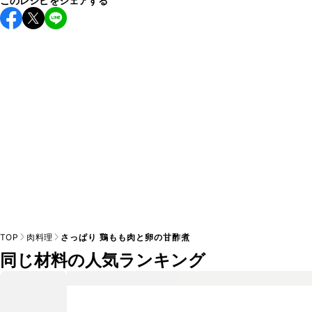
このレシピをシェアする
保存期間は冷蔵で翌日中が目安です。なるべくお早めにお召
し上がりください。

A
※日持ちは目安です。
こちら
の注意事項をご確認の上、正し
TOP
肉料理
さっぱり 鶏もも肉と卵の甘酢煮
同じ材料の人気ランキング