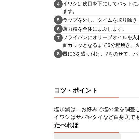
イワシは皮目を下にしてバットに
4
ます。
ラップを外し、タイムを取り除き
5
薄力粉を全体にまぶします。
6
フライパンにオリーブオイルを入
7
面カリッとなるまで5分程焼き、
器に3を盛り付け、7をのせて、
8
コツ・ポイント
塩加減は、お好みで塩の量を調整してく
イワシはサバやタイなど白身魚で
たべれぽ