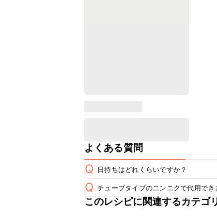
よくある質問
Q
日持ちはどれくらいですか？
Q
チューブタイプのニンニクで代用でき
保存期間は冷蔵で翌日中が目安です。
A
このレシピに関連するカテゴ
チューブタイプのニンニクを使用して
A
※日持ちは目安です。
こちら