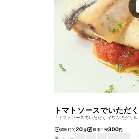
トマトソースでいただく
「
トマトソースでいただく イワシのグリル
20
300
調理時間
費用目安
分
円
レビュー