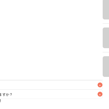
+
ますか？
+
なるべくお早めにお召し上がりください。

リ
もお作りいただけます。小さじ1/2を目安に加え、お好みの風