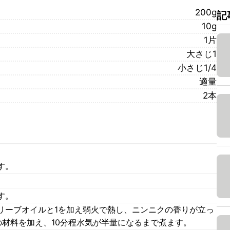
200g
記
10g
1片
大さじ1
小さじ1/4
適量
2本
す。
す。
リーブオイルと1を加え弱火で熱し、ニンニクの香りが立っ
の材料を加え、10分程水気が半量になるまで煮ます。