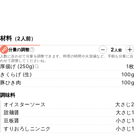
材料
（
2人前
）
2
分量の調整
人前
人数に合わせて分量を調整できます。料理の時間や火加減など、手順も分量に合
わせて調整してくださいね。
厚揚げ (250g)
1枚
きくらげ (生)
100g
豚ひき肉
100g
調味料
オイスターソース
大さじ2
甜麺醤
大さじ1
豆板醤
小さじ1
すりおろしニンニク
小さじ1