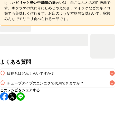
けした
ピリッと辛い中華風の味わい
は、白ごはんとの相性抜群で
す。キクラゲの代わりにしめじやえのき、マイタケなどのキノコ
類でも美味しく作れます。お店のような本格的な味わいで、家族
みんなでモリモリ食べられる一品です。
よくある質問
Q
日持ちはどれくらいですか？
+
Q
チューブタイプのニンニクで代用できますか？
+
保存期間は冷蔵で翌日中が目安です。なるべくお早めにお召
このレシピをシェアする
し上がりください。

A
チューブタイプのニンニクを使用してもお作りいただけま
A
す。小さじ1を目安に加え、お好みの風味になるようご調節く
※日持ちは目安です。
こちら
の注意事項をご確認の上、正し