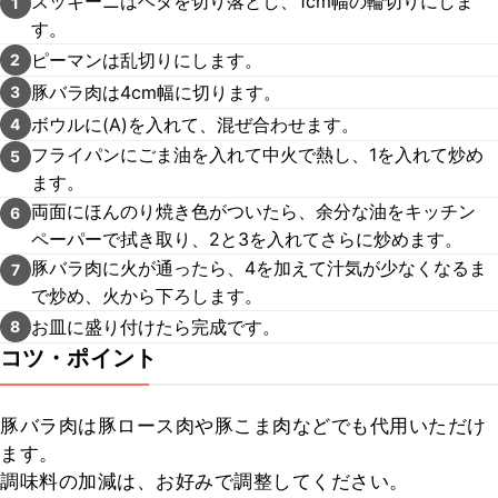
ズッキーニはヘタを切り落とし、1cm幅の輪切りにしま
1
す。
ピーマンは乱切りにします。
2
豚バラ肉は4cm幅に切ります。
3
ボウルに(A)を入れて、混ぜ合わせます。
4
フライパンにごま油を入れて中火で熱し、1を入れて炒め
5
ます。
両面にほんのり焼き色がついたら、余分な油をキッチン
6
ペーパーで拭き取り、2と3を入れてさらに炒めます。
豚バラ肉に火が通ったら、4を加えて汁気が少なくなるま
7
で炒め、火から下ろします。
お皿に盛り付けたら完成です。
8
コツ・ポイント
豚バラ肉は豚ロース肉や豚こま肉などでも代用いただけ
ます。

調味料の加減は、お好みで調整してください。