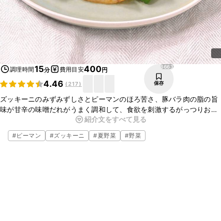
6663
15
400
調理時間
費用目安
分
円
4.46
保存
(
217
)
ズッキーニのみずみずしさとピーマンのほろ苦さ、豚バラ肉の脂の旨
味が甘辛の味噌だれがうまく調和して、食欲を刺激するがっつりおか
紹介文をすべて見る
ずです。白いごはんの上にのせてかき込みたくなるおいしさです。調
味料もシンプルなので、手軽さも魅力のひとつです。
#
ピーマン
#
ズッキーニ
#
夏野菜
#
野菜