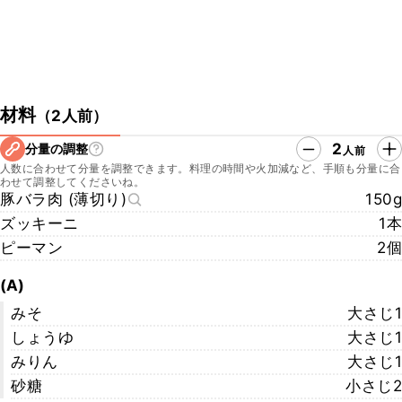
材料
（
2人前
）
2
分量の調整
人前
人数に合わせて分量を調整できます。料理の時間や火加減など、手順も分量に合
わせて調整してくださいね。
豚バラ肉 (薄切り)
150g
ズッキーニ
1本
ピーマン
2個
(A)
みそ
大さじ1
しょうゆ
大さじ1
みりん
大さじ1
砂糖
小さじ2