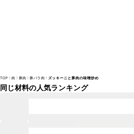
※日持ちは目安です。
こちら
の注意事項をご確認の上、正し
TOP
肉
豚肉
豚バラ肉
ズッキーニと豚肉の味噌炒め
同じ材料の人気ランキング