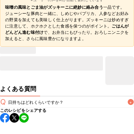
味噌の風味とごま油がズッキーニに絶妙に絡み合う
一品です。
ジューシーな豚肉と一緒に、しめじやパプリカ、人参などお好み
の野菜を加えても美味しく仕上がります。ズッキーニは炒めすぎ
に注意して、ホクホクとした食感を保つのがポイント。
ごはんが
どんどん進む味付け
で、お弁当にもぴったり。おろしニンニクを
加えると、さらに風味豊かになりますよ。
よくある質問
Q
日持ちはどれくらいですか？
+
このレシピをシェアする
保存期間は冷蔵で翌日中が目安です。なるべくお早めにお召
し上がりください。

A