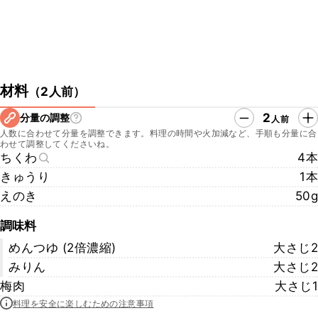
材料
（
2人前
）
2
分量の調整
人前
人数に合わせて分量を調整できます。料理の時間や火加減など、手順も分量に合
わせて調整してくださいね。
ちくわ
4本
きゅうり
1本
えのき
50g
調味料
めんつゆ (2倍濃縮)
大さじ2
みりん
大さじ2
梅肉
大さじ1
料理を安全に楽しむための注意事項