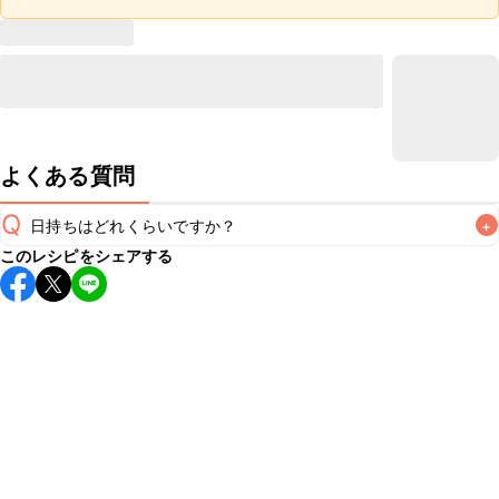
よくある質問
Q
日持ちはどれくらいですか？
+
このレシピをシェアする
保存期間は冷蔵で当日中が目安です。なるべくお早めにお召
し上がりください。

A
※日持ちは目安です。
こちら
の注意事項をご確認の上、正し