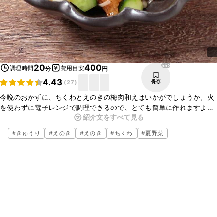
552
20
400
調理時間
費用目安
分
円
4.43
保存
(
27
)
今晩のおかずに、ちくわとえのきの梅肉和えはいかがでしょうか。火
を使わずに電子レンジで調理できるので、とても簡単に作れますよ。
紹介文をすべて見る
忙しい時や、あと一品欲しい時などに、重宝するレシピなので、是非
お試しくださいね。
#
きゅうり
#
えのき
#
えのき
#
ちくわ
#
夏野菜