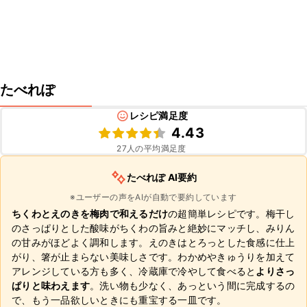
たべれぽ
レシピ満足度
4.43
27
人の平均満足度
たべれぽ AI要約
※ユーザーの声をAIが自動で要約しています
ちくわとえのきを梅肉で和えるだけ
の超簡単レシピです。梅干し
のさっぱりとした酸味がちくわの旨みと絶妙にマッチし、みりん
の甘みがほどよく調和します。えのきはとろっとした食感に仕上
がり、箸が止まらない美味しさです。わかめやきゅうりを加えて
アレンジしている方も多く、冷蔵庫で冷やして食べると
よりさっ
ぱりと味わえます
。洗い物も少なく、あっという間に完成するの
で、もう一品欲しいときにも重宝する一皿です。