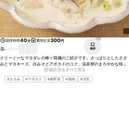
244
40
300
調理時間
費用目安
分
円
レビュー
保存
クリーミーなマヨダレの棒々鶏麺のご紹介です。さっぱりとしたささ
みとマヨネーズ、白みそとアボカドのコク、温泉卵のまろやかな味わ
紹介文をすべて見る
いがよく合い、ついついお箸が止まらないおいしさですよ。ビールに
もよく合いますのでぜひ、お試しくださいね。
#
ささみ
#
アボカド
#
春野菜
#
鶏肉
#
豆乳