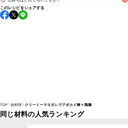
A
このレシピをシェアする
こちらのレシピは出来たてをお召し上がりいただくことをお
すすめします。

A
※日持ちは目安です。
こちら
の注意事項をご確認の上、正し
TOP
肉料理
クリーミーマヨダレでアボカド棒々鶏麺
同じ材料の人気ランキング