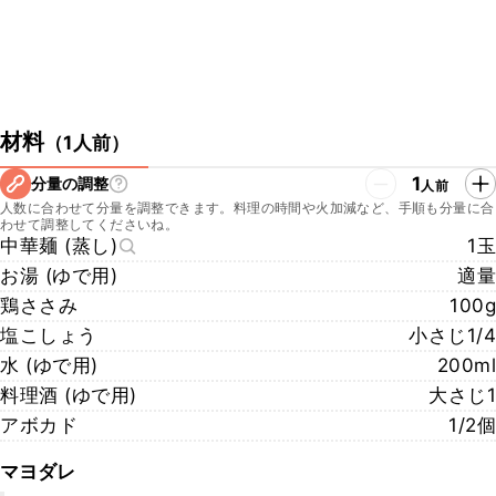
材料
（
1人前
）
1
分量の調整
人前
人数に合わせて分量を調整できます。料理の時間や火加減など、手順も分量に合
わせて調整してくださいね。
中華麺 (蒸し)
1玉
お湯 (ゆで用)
適量
鶏ささみ
100g
塩こしょう
小さじ1/4
水 (ゆで用)
200ml
料理酒 (ゆで用)
大さじ1
アボカド
1/2個
マヨダレ