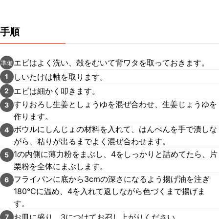
手順
エビはよく洗い、殻をむいて背ワタを取っておきます。
準備
しいたけは軸を取ります。
1
エビは細かく叩きます。
2
すりおろし生姜としょうゆを混ぜ合わせ、生姜じょうゆを
3
作ります。
ボウルにしんじょの材料を入れて、はんぺんを手で潰しな
4
がら、粘りが出るまでよく混ぜ合わせます。
1の内側に薄力粉をまぶし、4をしっかりと詰めてたら、片
5
栗粉を全体にまぶします。
フライパンに底から3cmの深さになるよう揚げ油を注ぎ
6
180℃に温め、4を入れて返しながら色づくまで揚げま
す。
お皿に盛り、3につけてお召し上がりください。
7