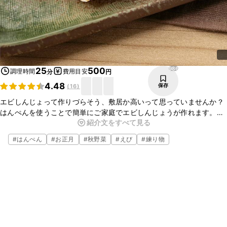
986
25
500
調理時間
費用目安
分
円
4.48
保存
(
16
)
エビしんじょって作りづらそう、敷居か高いって思っていませんか？
はんぺんを使うことで簡単にご家庭でエビしんじょうが作れます。し
紹介文をすべて見る
いたけに詰めることで香り豊かになり、食べ応えもアップさせまし
た。そのままで召し上がっても、お出汁に入れても美味しいですよ。
#
はんぺん
#
お正月
#
秋野菜
#
えび
#
練り物