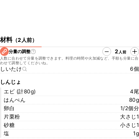
材料
（
2人前
）
2
分量の調整
人前
人数に合わせて分量を調整できます。料理の時間や火加減など、手順も分量に合
わせて調整してくださいね。
しいたけ
6個
しんじょ
エビ (計80g)
4尾
はんぺん
80g
卵白
1/2個分
片栗粉
大さじ1
砂糖
小さじ1
塩
1g