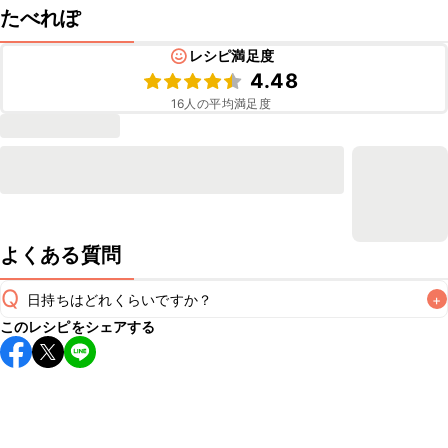
たべれぽ
レシピ満足度
4.48
16
人の平均満足度
よくある質問
Q
日持ちはどれくらいですか？
+
このレシピをシェアする
保存期間は冷蔵で翌日中が目安です。なるべくお早めにお召
し上がりください。

A
※日持ちは目安です。
こちら
の注意事項をご確認の上、正し