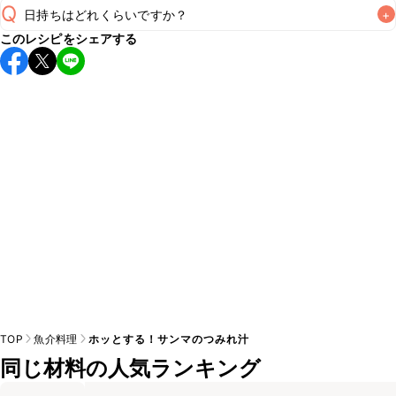
Q
日持ちはどれくらいですか？
+
A
このレシピをシェアする
保存期間は冷蔵で翌日中が目安です。なるべくお早めにお召
し上がりください。

A
※日持ちは目安です。
こちら
の注意事項をご確認の上、正し
TOP
魚介料理
ホッとする！サンマのつみれ汁
同じ材料の人気ランキング