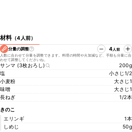
材料
（
4人前
）
4
分量の調整
人前
人数に合わせて分量を調整できます。料理の時間や火加減など、手順も分量に合
わせて調整してくださいね。
サンマ (3枚おろし)
200g
塩
小さじ1/2
小麦粉
大さじ1
味噌
大さじ1
長ねぎ
1/2本
きのこ
エリンギ
1本
しめじ
50g