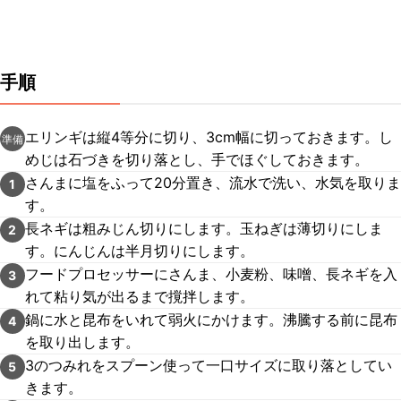
手順
エリンギは縦4等分に切り、3cm幅に切っておきます。し
準備
めじは石づきを切り落とし、手でほぐしておきます。
さんまに塩をふって20分置き、流水で洗い、水気を取りま
1
す。
長ネギは粗みじん切りにします。玉ねぎは薄切りにしま
2
す。にんじんは半月切りにします。
フードプロセッサーにさんま、小麦粉、味噌、長ネギを入
3
れて粘り気が出るまで撹拌します。
鍋に水と昆布をいれて弱火にかけます。沸騰する前に昆布
4
を取り出します。
3のつみれをスプーン使って一口サイズに取り落としてい
5
きます。