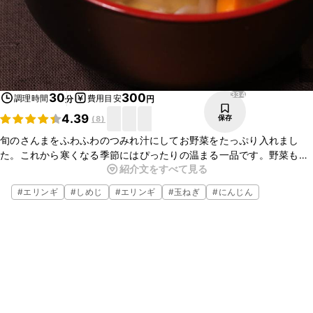
334
30
300
調理時間
費用目安
分
円
4.39
保存
(
8
)
旬のさんまをふわふわのつみれ汁にしてお野菜をたっぷり入れまし
た。これから寒くなる季節にはぴったりの温まる一品です。野菜も
紹介文をすべて見る
たっぷり入れてください。お魚臭さが全くないので青魚が苦手な方に
もとてもおすすめです。
#
エリンギ
#
しめじ
#
エリンギ
#
玉ねぎ
#
にんじん