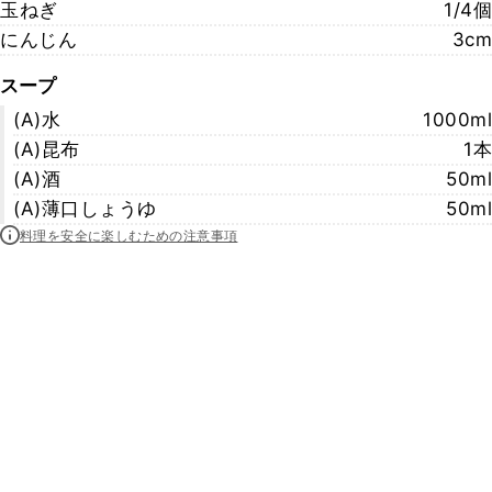
玉ねぎ
1/4個
にんじん
3cm
スープ
(A)水
1000ml
(A)昆布
1本
(A)酒
50ml
(A)薄口しょうゆ
50ml
料理を安全に楽しむための注意事項