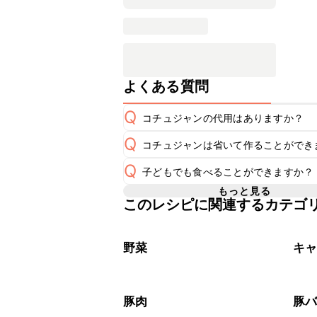
よくある質問
Q
コチュジャンの代用はありますか？
Q
コチュジャンは省いて作ることができ
A
コチュジャンの代用は
こちら
Q
子どもでも食べることができますか？
使用量が少ない場合は省いてもお作り
A
省くと味がぼやける可能性があるため
もっと見る
このレシピに関連するカテゴ
コチュジャンは甘辛い風味が特徴の食
く感じる可能性がございます。使用す
A
わせて変更し、ご家庭でお召し上がり
野菜
キ
豚肉
豚