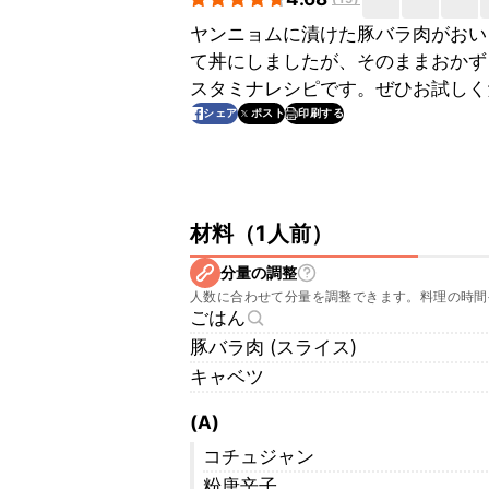
ヤンニョムに漬けた豚バラ肉がおい
て丼にしましたが、そのままおかず
スタミナレシピです。ぜひお試しく
印刷する
シェア
ポスト
材料
（
1人前
）
分量の調整
人数に合わせて分量を調整できます。料理の時間
ごはん
豚バラ肉 (スライス)
キャベツ
(A)
コチュジャン
粉唐辛子