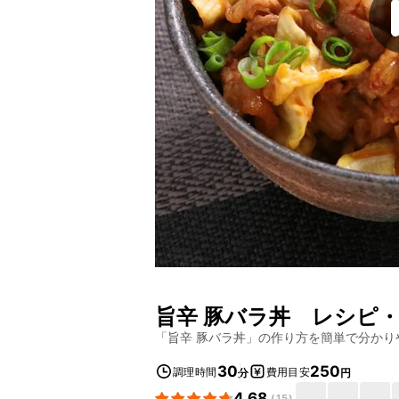
旨辛 豚バラ丼
レシピ・
「
旨辛 豚バラ丼
」の作り方を簡単で分かり
30
250
調理時間
費用目安
分
円
4.68
(
15
)