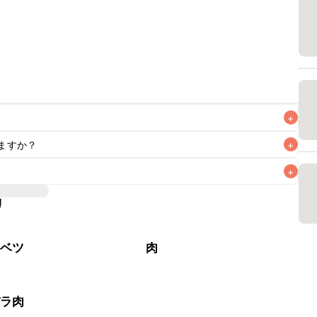
+
ますか？
+
+
いただけますが、メインの味付けとして使用している場合は
、 
こちら
 の食材で味を調えて仕上げることをおすすめいたし
リ
材なため、お子様や辛い味付けが苦手な方は風味や刺激を強
る食材や味付けにつきましては普段のお子様の食事内容にあ
いただけるかをご判断いただいた上で、安全にクラシルレシ
ャベツ
肉
バラ肉