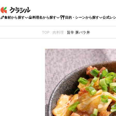
食材から探す
料理名から探す
目的・シーンから探す
公式レ
TOP
肉料理
旨辛 豚バラ丼