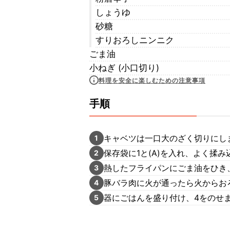
しょうゆ
砂糖
すりおろしニンニク
ごま油
小ねぎ (小口切り)
料理を安全に楽しむための注意事項
手順
キャベツは一口大のざく切りにし
1
保存袋に1と(A)を入れ、よく揉
2
熱したフライパンにごま油をひき
3
豚バラ肉に火が通ったら火からお
4
器にごはんを盛り付け、4をのせ
5