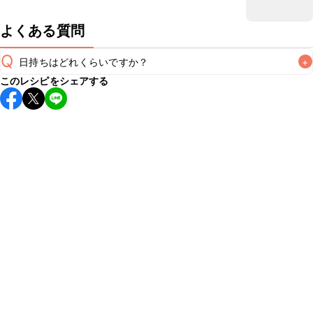
よくある質問
Q
日持ちはどれくらいですか？
+
このレシピをシェアする
保存期間は冷蔵で翌日中が目安です。なるべくお早めにお召
し上がりください。

A
※日持ちは目安です。
こちら
の注意事項をご確認の上、正し