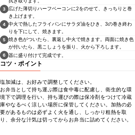
拭き取ります。
広げた薄切りハーフベーコンに2をのせて、きっちりと巻
3
き上げます。
中火で熱したフライパンにサラダ油をひき、3の巻き終わ
4
りを下にして、焼きます。
焼き色がついたら、裏返し中火で焼きます。両面に焼き色
5
が付いたら、黒こしょうを振り、火から下ろします。
器に盛り付けて完成です。
6
コツ・ポイント
塩加減は、お好みで調整してください。

お弁当として持ち運ぶ際は食中毒に配慮し、衛生的な環
境下で調理を行い、持ち運びの際は保冷剤をつけて冷蔵
庫やなるべく涼しい場所に保管してください。加熱の必
要があるものは必ずよく火を通し、しっかり粗熱を取
り、余分な汁気は切ってからお弁当に詰めてください。