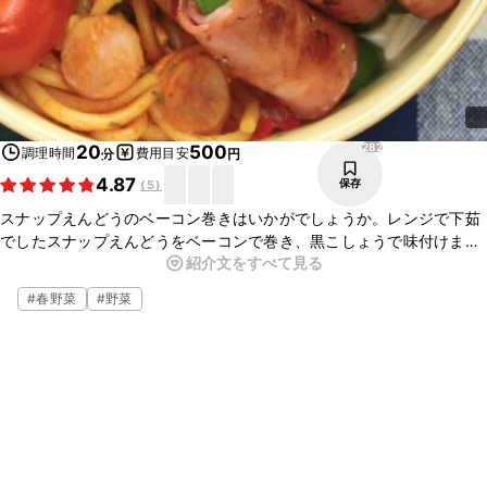
282
20
500
調理時間
費用目安
分
円
4.87
保存
(
5
)
スナップえんどうのベーコン巻きはいかがでしょうか。レンジで下茹
でしたスナップえんどうをベーコンで巻き、黒こしょうで味付けまし
紹介文をすべて見る
た。ベーコンの塩味、スナップえんどうの甘味を感じる一品です。ぜ
ひ、お試し下さい。
#
春野菜
#
野菜