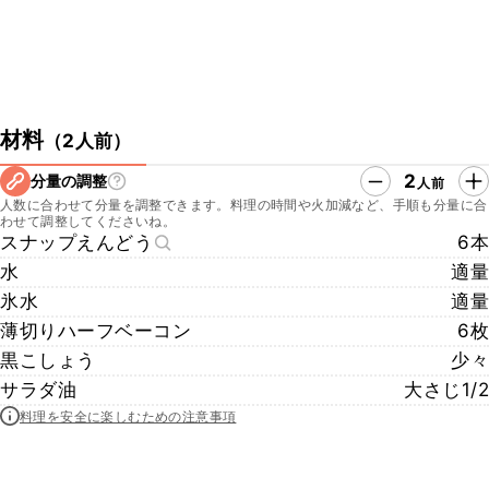
材料
（
2人前
）
2
分量の調整
人前
人数に合わせて分量を調整できます。料理の時間や火加減など、手順も分量に合
わせて調整してくださいね。
スナップえんどう
6本
水
適量
氷水
適量
薄切りハーフベーコン
6枚
黒こしょう
少々
サラダ油
大さじ1/2
料理を安全に楽しむための注意事項