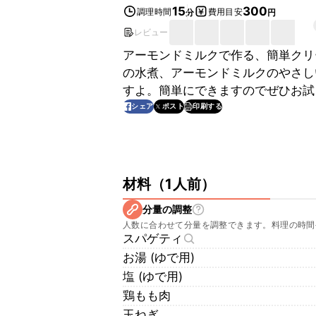
15
300
調理時間
費用目安
分
円
レビュー
アーモンドミルクで作る、簡単クリ
の水煮、アーモンドミルクのやさし
すよ。簡単にできますのでぜひお試
印刷する
シェア
ポスト
材料
（
1人前
）
分量の調整
人数に合わせて分量を調整できます。料理の時間
スパゲティ
お湯 (ゆで用)
塩 (ゆで用)
鶏もも肉
玉ねぎ