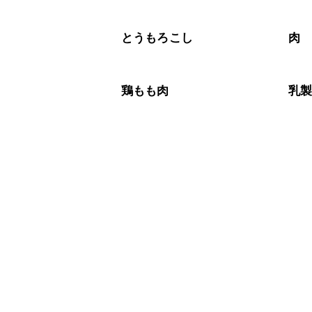
とうもろこし
肉
鶏もも肉
乳