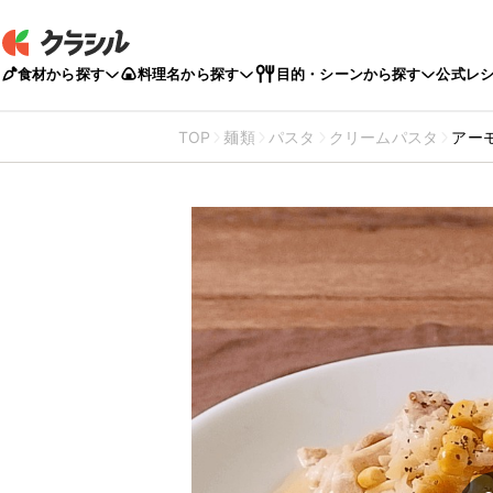
食材から探す
料理名から探す
目的・シーンから探す
公式レ
TOP
麺類
パスタ
クリームパスタ
アー