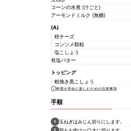
コーンの水煮 (汁ごと)
アーモンドミルク (無糖)
(A)
粉チーズ
コンソメ顆粒
塩こしょう
有塩バター
トッピング
粗挽き黒こしょう
料理を安全に楽しむための注意事項
手順
玉ねぎはみじん切りにします。
1
鶏もも肉は一口大に切ります。
2