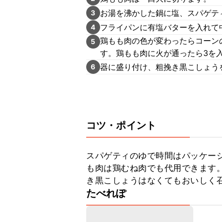
お湯を沸かした鍋に塩、スパゲテ
3
フライパンに有塩バターを入れて
4
鶏もも肉の色が変わったらコーンの
5
す。鶏もも肉に火が通ったら3を
器に盛り付け、粗挽き黒こしょう
6
コツ・ポイント
スパゲティのゆで時間はパッケー
も肉は鶏むね肉でも代用できます
き黒こしょうはなくてもおいしく
たべれぽ