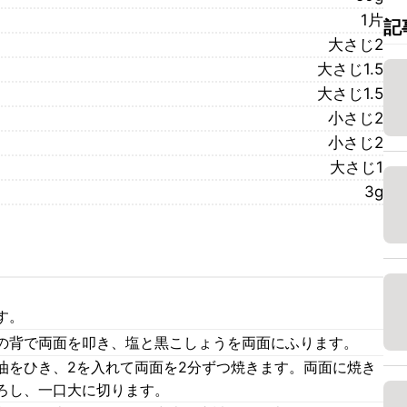
1片
記
大さじ2
大さじ1.5
大さじ1.5
小さじ2
小さじ2
大さじ1
3g
す。
の背で両面を叩き、塩と黒こしょうを両面にふります。
油をひき、2を入れて両面を2分ずつ焼きます。両面に焼き
ろし、一口大に切ります。