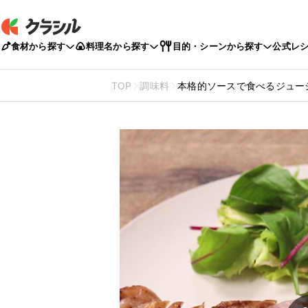
食材から探す
料理名から探す
目的・シーンから探す
公式レ
TOP
調味料
本格的ソースで食べるジュー