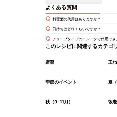
よくある質問
Q
料理酒の代用はありますか？
Q
日持ちはどれくらいですか？
A
Q
チューブタイプのニンニクで代用でき
こちらのレシピは出来たてをお召し上
A
このレシピに関連するカテゴ
チューブタイプのニンニクを使用して
A
※日持ちは目安です。
こちら
野菜
玉
季節のイベント
夏（
秋（9–11月）
敬