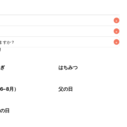
+
+
ますか？
+
がりいただくことをおすすめします。

リ
もお作りいただけます。小さじ1を目安に加え、お好みの風味
ねぎ
はちみつ
6–8月）
父の日
老の日