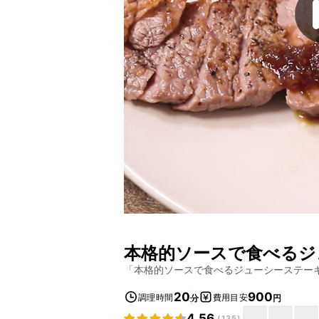
本格的ソースで食べるジ
「
本格的ソースで食べるジューシーステー
20
900
調理時間
費用目安
分
円
4.56
(
135
)