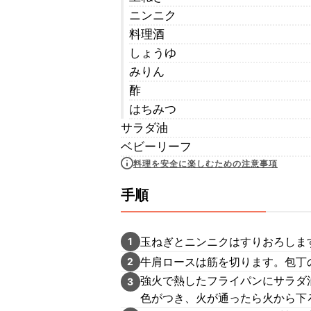
ニンニク
料理酒
しょうゆ
みりん
酢
はちみつ
サラダ油
ベビーリーフ
料理を安全に楽しむための注意事項
手順
玉ねぎとニンニクはすりおろしま
1
牛肩ロースは筋を切ります。包丁
2
強火で熱したフライパンにサラダ
3
色がつき、火が通ったら火から下