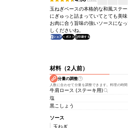
玉ねぎベースの本格的な和風ステー
にぎゅっと詰まっていてとても美味
お肉に合う旨味の強いソースになっ
しくださいね。
印刷する
シェア
ポスト
材料
（
2人前
）
分量の調整
人数に合わせて分量を調整できます。料理の時間
牛肩ロース (ステーキ用)
塩
黒こしょう
ソース
玉ねぎ