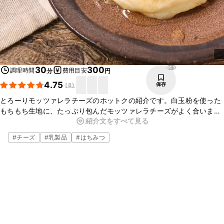
913
30
300
調理時間
費用目安
分
円
4.75
保存
(
8
)
とろーりモッツァレラチーズのホットクの紹介です。白玉粉を使った
もちもち生地に、たっぷり包んだモッツァレラチーズがよく合いま
紹介文をすべて見る
す。とってもおいしいですよ。はちみつとの相性もぴったりな一品で
す。ぜひお試しください。
#
チーズ
#
乳製品
#
はちみつ