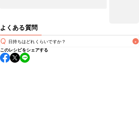
よくある質問
Q
日持ちはどれくらいですか？
+
このレシピをシェアする
保存期間は冷蔵で翌日中が目安です。なるべくお早めにお召
し上がりください。

A
※日持ちは目安です。
こちら
の注意事項をご確認の上、正し