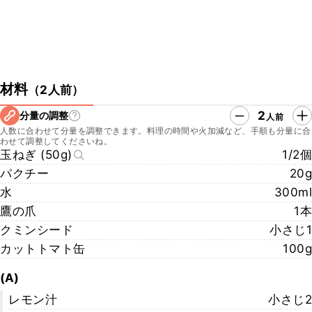
材料
（
2人前
）
2
分量の調整
人前
人数に合わせて分量を調整できます。料理の時間や火加減など、手順も分量に合
わせて調整してくださいね。
玉ねぎ (50g)
1/2個
パクチー
20g
水
300ml
鷹の爪
1本
クミンシード
小さじ1
カットトマト缶
100g
(A)
レモン汁
小さじ2