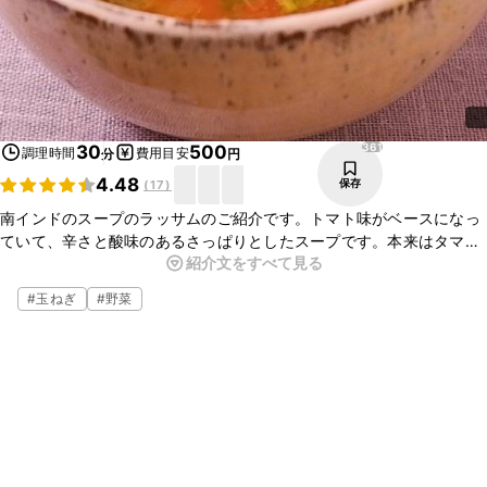
361
30
500
調理時間
費用目安
分
円
4.48
保存
(
17
)
南インドのスープのラッサムのご紹介です。トマト味がベースになっ
ていて、辛さと酸味のあるさっぱりとしたスープです。本来はタマリ
紹介文をすべて見る
ンドという乾燥させた果物を使用して作りますが、レモン汁を使用し
て作りました。ぜひお試しください。
#
玉ねぎ
#
野菜