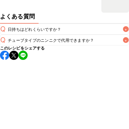
よくある質問
Q
日持ちはどれくらいですか？
+
Q
チューブタイプのニンニクで代用できますか？
+
保存期間は冷蔵で翌日中が目安です。なるべくお早めにお召
このレシピをシェアする
し上がりください。

A
チューブタイプのニンニクを使用してもお作りいただけま
A
す。小さじ1/2を目安に加え、お好みの風味になるようご調節
※日持ちは目安です。
こちら
の注意事項をご確認の上、正し