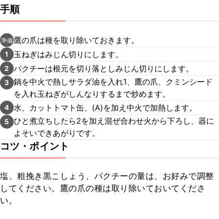
手順
鷹の爪は種を取り除いておきます。
準備
玉ねぎはみじん切りにします。
1
パクチーは根元を切り落としみじん切りにします。
2
鍋を中火で熱しサラダ油を入れ1、鷹の爪、クミンシード
3
を入れ玉ねぎがしんなりするまで炒めます。
水、カットトマト缶、(A)を加え中火で加熱します。
4
ひと煮立ちしたら2を加え混ぜ合わせ火から下ろし、器に
5
よそいできあがりです。
コツ・ポイント
塩、粗挽き黒こしょう、パクチーの量は、お好みで調整
してください。鷹の爪の種は取り除いておいてくださ
い。