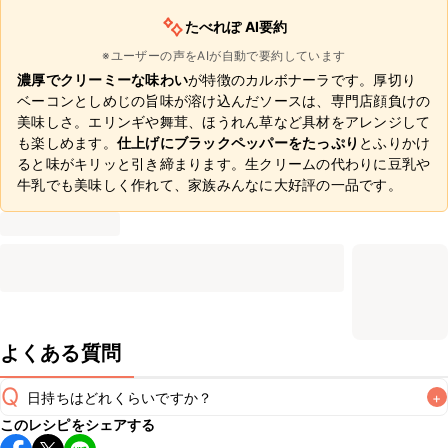
たべれぽ AI要約
※ユーザーの声をAIが自動で要約しています
濃厚でクリーミーな味わい
が特徴のカルボナーラです。厚切り
ベーコンとしめじの旨味が溶け込んだソースは、専門店顔負けの
美味しさ。エリンギや舞茸、ほうれん草など具材をアレンジして
も楽しめます。
仕上げにブラックペッパーをたっぷり
とふりかけ
ると味がキリッと引き締まります。生クリームの代わりに豆乳や
牛乳でも美味しく作れて、家族みんなに大好評の一品です。
よくある質問
Q
日持ちはどれくらいですか？
+
このレシピをシェアする
こちらのレシピは出来たてをお召し上がりいただくことをお