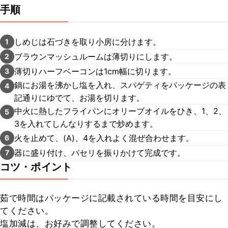
手順
しめじは石づきを取り小房に分けます。
1
ブラウンマッシュルームは薄切りにします。
2
薄切りハーフベーコンは1cm幅に切ります。
3
鍋にお湯を沸かし塩を入れ、スパゲティをパッケージの表
4
記通りにゆでて、お湯を切ります。
中火に熱したフライパンにオリーブオイルをひき、1、2、
5
3を入れてしんなりするまで炒めます。
火を止めて、(A)、4を入れよく混ぜ合わせます。
6
器に盛り付け、パセリを振りかけて完成です。
7
コツ・ポイント
茹で時間はパッケージに記載されている時間を目安にし
てください。

塩加減は、お好みで調整してください。
