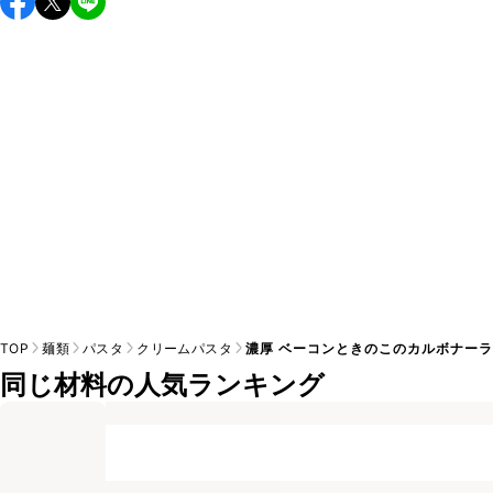
すすめします。

A
※日持ちは目安です。
こちら
の注意事項をご確認の上、正し
TOP
麺類
パスタ
クリームパスタ
濃厚 ベーコンときのこのカルボナー
同じ材料の人気ランキング