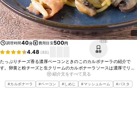
5936
40
500
調理時間
費用目安
分
円
4.48
保存
(
80
)
たっぷりチーズ香る濃厚ベーコンときのこのカルボナーラの紹介で
す。卵黄と粉チーズと生クリームのカルボナーラソースは濃厚でリッ
紹介文をすべて見る
チな味わいの一品になっています。ランチやディナー、おもてなしな
どにもぜひ作ってみてはいかがでしょうか。
#
カルボナーラ
#
ベーコン
#
しめじ
#
マッシュルーム
#
パスタ