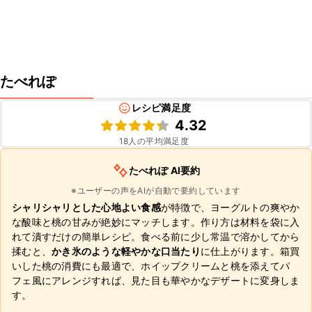
たべれぽ
レシピ満足度
4.32
18
人の平均満足度
たべれぽ AI要約
※ユーザーの声をAIが自動で要約しています
シャリシャリとした心地よい食感
が特徴で、ヨーグルトの爽やか
な酸味と桃の甘みが絶妙にマッチします。作り方は材料を袋に入
れて潰すだけの簡単レシピ。食べる前に少し常温で溶かしてから
揉むと、
かき氷のような軽やかな口当たり
に仕上がります。箱買
いした桃の消費にも最適で、ホイップクリームと桃を添えてパ
フェ風にアレンジすれば、見た目も華やかなデザートに変身しま
す。