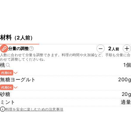
材料
（
2人前
）
2
分量の調整
人前
人数に合わせて分量を調整できます。料理の時間や火加減など、手順も分量に合
わせて調整してくださいね。
桃
1個
代用OK
無糖ヨーグルト
200g
代用OK
砂糖
20g
ミント
適量
料理を安全に楽しむための注意事項