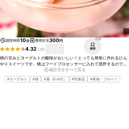
1611
10
300
調理時間
費用目安
分
円
4.32
保存
(
18
)
桃の甘みとヨーグルトの酸味がおいしい！とっても簡単に作れるひん
やりスイーツです。桃はフードプロセッサーに入れて撹拌するので、
紹介文をすべて見る
熟しすぎた桃を活用することもできます。ぜひお試しくださいね。
#
ヨーグルト
#
桃
#
夏（6–8月）
#
乳製品
#
果物・フルーツ