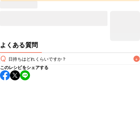
よくある質問
Q
日持ちはどれくらいですか？
+
このレシピをシェアする
保存期間は冷凍で1週間が目安です。なるべくお早めにお召し
上がりください。

A
※日持ちは目安です。
こちら
の注意事項をご確認の上、正し