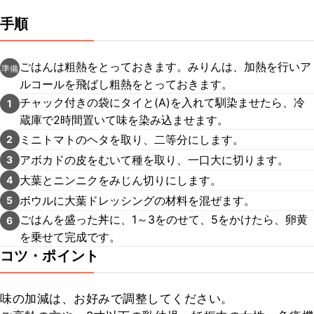
手順
ごはんは粗熱をとっておきます。みりんは、加熱を行いア
準備
ルコールを飛ばし粗熱をとっておきます。
チャック付きの袋にタイと(A)を入れて馴染ませたら、冷
1
蔵庫で2時間置いて味を染み込ませます。
ミニトマトのヘタを取り、二等分にします。
2
アボカドの皮をむいて種を取り、一口大に切ります。
3
大葉とニンニクをみじん切りにします。
4
ボウルに大葉ドレッシングの材料を混ぜます。
5
ごはんを盛った丼に、1～3をのせて、5をかけたら、卵黄
6
を乗せて完成です。
コツ・ポイント
味の加減は、お好みで調整してください。
