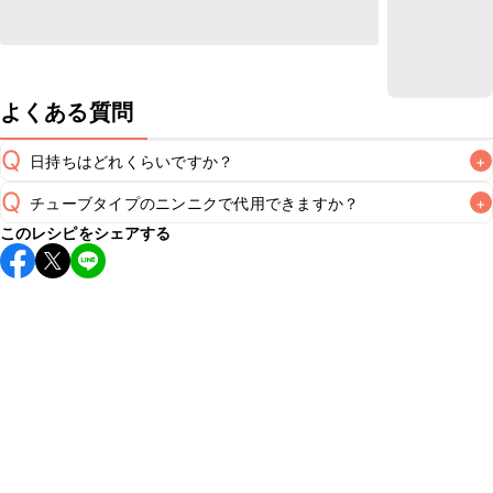
よくある質問
Q
日持ちはどれくらいですか？
+
Q
チューブタイプのニンニクで代用できますか？
+
こちらのレシピは出来たてをお召し上がりいただくことをお
このレシピをシェアする
すすめします。

A
チューブタイプのニンニクを使用してもお作りいただけま
A
す。小さじ1/2を目安に加え、お好みの風味になるようご調節
※日持ちは目安です。
こちら
の注意事項をご確認の上、正し