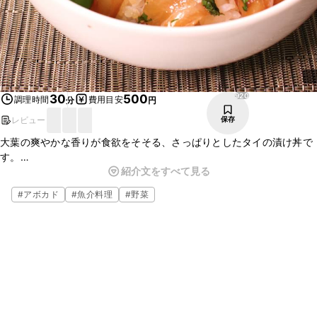
920
30
500
調理時間
費用目安
分
円
レビュー
保存
大葉の爽やかな香りが食欲をそそる、さっぱりとしたタイの漬け丼で
す。
紹介文をすべて見る
アボカドやミニトマトを乗せているので、色合いも良く、丼ひとつで
満足できる一品になっています。
#
アボカド
#
魚介料理
#
野菜
刺身の丼が食べたくなった際には、ぜひ作ってみてくださいね。