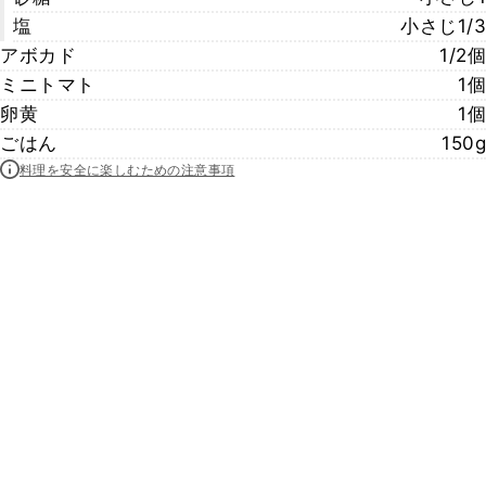
塩
小さじ1/3
アボカド
1/2個
ミニトマト
1個
卵黄
1個
ごはん
150g
料理を安全に楽しむための注意事項