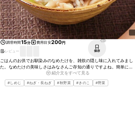
260
15
200
調理時間
費用目安
分
円
レビュー
保存
ごはんのお供でお馴染みのなめたけを、雑炊の隠し味に入れてみまし
た。なめたけの美味しさはみなさんご存知の通りですよね。簡単に味
紹介文をすべて見る
が調うので、お料理が苦手な方にも失敗知らずでお作り頂けます。具
材のアレンジも楽しんでみてくださいね。
#
しめじ
#
ねぎ・長ねぎ
#
秋野菜
#
きのこ
#
野菜