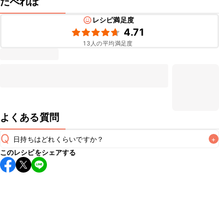
たべれぽ
レシピ満足度
4.71
13
人の平均満足度
よくある質問
Q
日持ちはどれくらいですか？
+
このレシピをシェアする
保存期間は冷蔵で翌日中が目安です。なるべくお早めにお召
し上がりください。

A
※日持ちは目安です。
こちら
の注意事項をご確認の上、正し