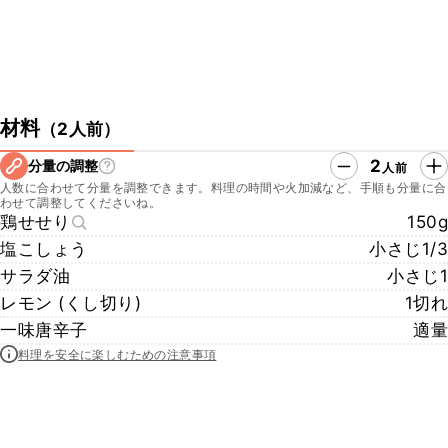
材料
（
2人前
）
2
分量の調整
人前
人数に合わせて分量を調整できます。料理の時間や火加減など、手順も分量に合
わせて調整してくださいね。
鶏せせり
150g
塩こしょう
小さじ1/3
サラダ油
小さじ1
レモン (くし切り)
1切れ
一味唐辛子
適量
料理を安全に楽しむための注意事項