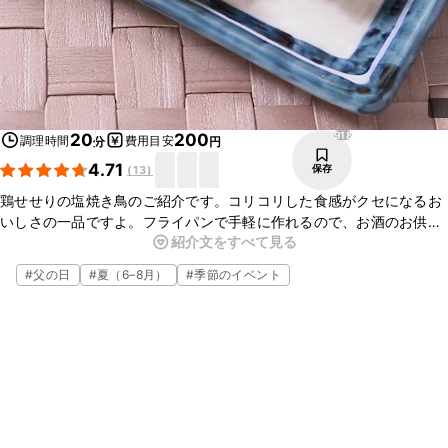
918
20
200
調理時間
費用目安
分
円
4.71
保存
(
13
)
鶏せせりの塩焼き鳥のご紹介です。コリコリした食感がクセになるお
いしさの一品ですよ。フライパンで手軽に作れるので、お酒のお供に
紹介文をすべて見る
も最適です。お家で焼き鳥パーティーはいかがでしょうか。ぜひお試
しくださいね。
#
父の日
#
夏（6–8月）
#
季節のイベント