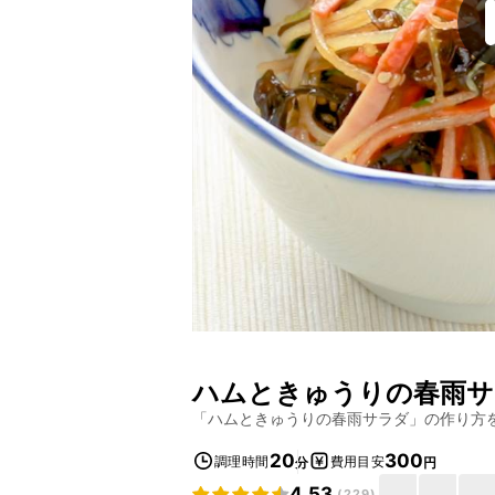
ハムときゅうりの春雨サ
「
ハムときゅうりの春雨サラダ
」の作り方
20
300
調理時間
費用目安
分
円
4.53
(
229
)