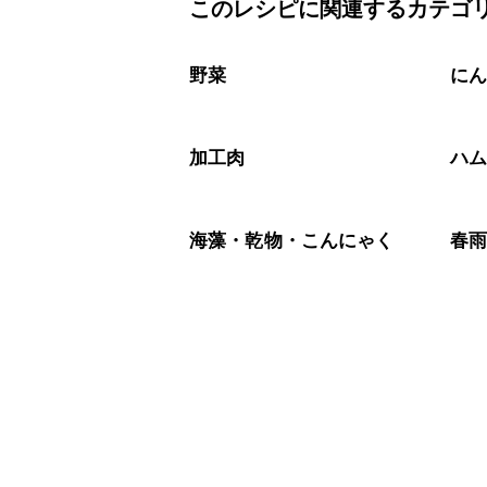
このレシピに関連するカテゴ
保存期間は冷蔵で当日中が目安です。
A
※日持ちは目安です。
こちら
野菜
に
加工肉
ハ
海藻・乾物・こんにゃく
春