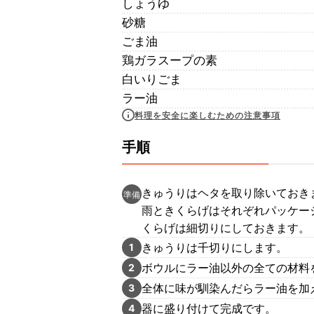
しょうゆ
砂糖
ごま油
鶏ガラスープの素
白いりごま
ラー油
料理を安全に楽しむための注意事項
手順
きゅうりはヘタを取り除いておき
準備
雨ときくらげはそれぞれパッケー
くらげは細切りにしておきます。
きゅうりは千切りにします。
1
ボウルにラー油以外の全ての材料
2
全体に味が馴染んだらラー油を加
3
器に盛り付けて完成です。
4