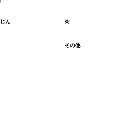
リ
なるべくお早めにお召し上がりください。

んじん
肉
ム
その他
雨