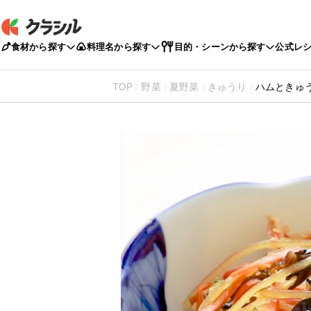
食材から探す
料理名から探す
目的・シーンから探す
公式レ
TOP
野菜
夏野菜
きゅうり
ハムときゅ