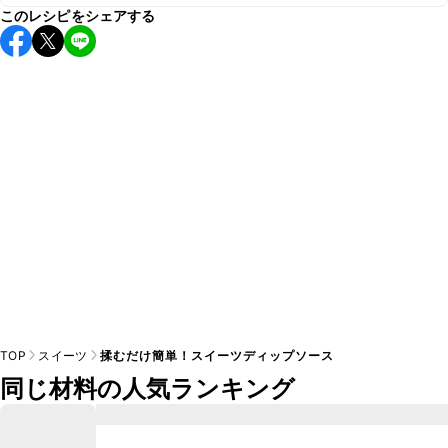
このレシピをシェアする
保存期間は冷蔵で当日中が目安です。なるべくお早めにお召
し上がりください。

A
※日持ちは目安です。
こちら
の注意事項をご確認の上、正し
TOP
スイーツ
揉むだけ簡単！スイーツディップソース
同じ材料の人気ランキング