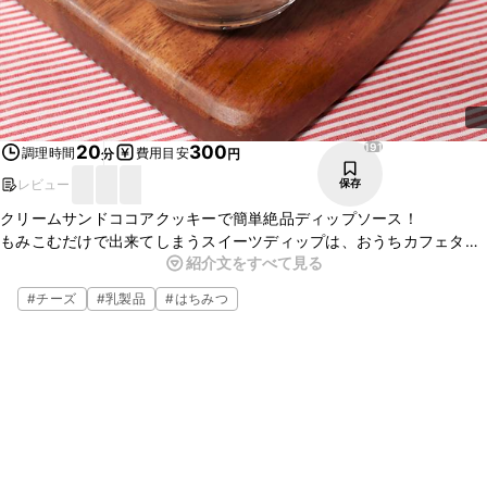
191
20
300
調理時間
費用目安
分
円
レビュー
保存
クリームサンドココアクッキーで簡単絶品ディップソース！
もみこむだけで出来てしまうスイーツディップは、おうちカフェタイ
紹介文をすべて見る
ムや、ホームパーティにも最適！
冷凍庫で冷やせばアイス風にも！
#
チーズ
#
乳製品
#
はちみつ
ぜひ作ってみてはいかがでしょうか。