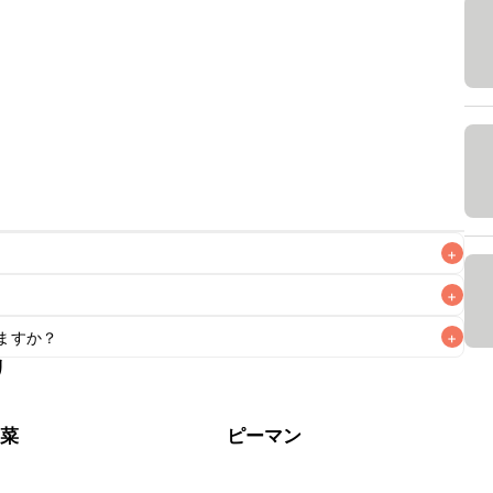
+
+
ますか？
+
なるべくお早めにお召し上がりください。

リ
もお作りいただけます。小さじ1を目安に加え、お好みの風味
野菜
ピーマン