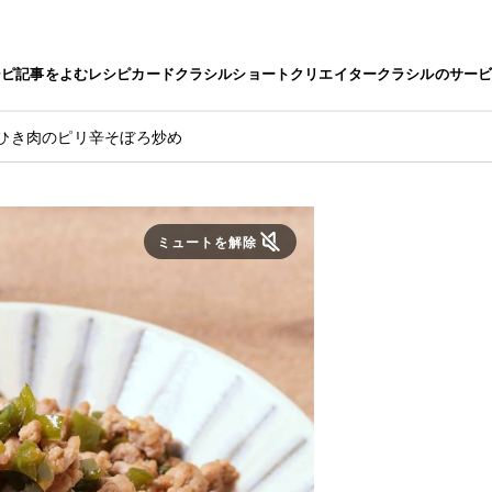
シピ
記事をよむ
レシピカード
クラシルショート
クリエイター
クラシルのサー
ひき肉のピリ辛そぼろ炒め
ミュートを解除