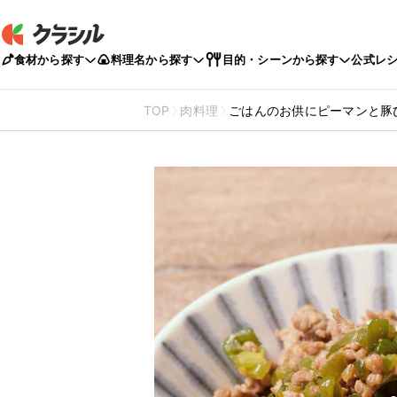
食材から探す
料理名から探す
目的・シーンから探す
公式レ
TOP
肉料理
ごはんのお供にピーマンと豚