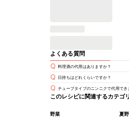
よくある質問
Q
料理酒の代用はありますか？
Q
日持ちはどれくらいですか？
A
Q
チューブタイプのニンニクで代用でき
保存期間は冷蔵で翌日中が目安です。
A
このレシピに関連するカテゴ
チューブタイプのニンニクを使用して
A
※日持ちは目安です。
こちら
野菜
夏