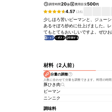
20
500
調理時間
費用目安
分
円
4.57
(
34
)
少しほろ苦いピーマンと、ジューシ
あるそぼろ炒めに仕上げました。レ
てもとてもおいしいですよ。ぜひお
印刷する
シェア
ポスト
材料
（
2人前
）
分量の調整
人数に合わせて分量を調整できます。料理の時間
豚ひき肉
ピーマン
ニンニク
調味料