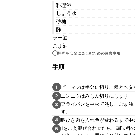
料理酒
しょうゆ
砂糖
酢
ラー油
ごま油
料理を安全に楽しむための注意事項
手順
ピーマンは半分に切り、種とヘタ
1
ニンニクはみじん切りにします。
2
フライパンを中火で熱し、ごま油
3
す。
豚ひき肉を入れ色が変わるまで中
4
1を加え混ぜ合わせたら、調味料
5