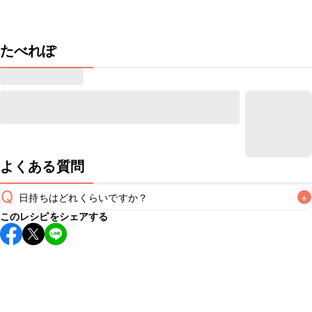
たべれぽ
よくある質問
Q
日持ちはどれくらいですか？
+
このレシピをシェアする
保存期間は冷蔵で当日中が目安です。なるべくお早めにお召
し上がりください。

A
※日持ちは目安です。
こちら
の注意事項をご確認の上、正し