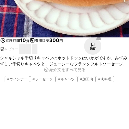
156
10
300
調理時間
費用目安
分
円
レビュー
保存
シャキシャキ千切りキャベツのホットドックはいかがですか。みずみ
ずしい千切りキャベツと、ジューシーなフランクフルトソーセージに
紹介文をすべて見る
パンが合わさり、とってもおいしいですよ。簡単に作ることができる
ので、ぜひお試しくださいね。
#
ウインナー
#
ソーセージ
#
キャベツ
#
加工肉
#
肉料理