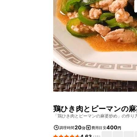
鶏ひき肉とピーマンの麻
「
鶏ひき肉とピーマンの麻婆炒め
」の作り
20
400
調理時間
費用目安
分
円
4.63
(
15
)