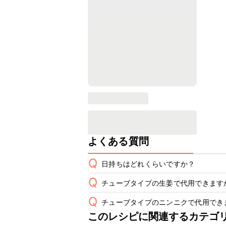
よくある質問
Q
日持ちはどれくらいですか？
Q
チューブタイプの生姜で代用できます
保存期間は冷蔵で翌日中が目安です。
A
Q
チューブタイプのニンニクで代用でき
チューブタイプの生姜を使用してもお
A
※日持ちは目安です。
こちら
このレシピに関連するカテゴ
チューブタイプのニンニクを使用して