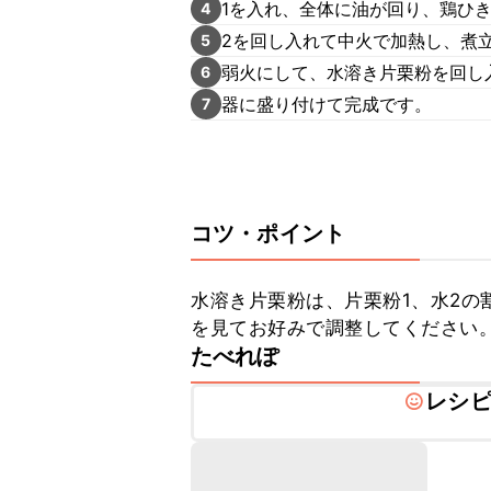
1を入れ、全体に油が回り、鶏ひ
4
2を回し入れて中火で加熱し、煮
5
弱火にして、水溶き片栗粉を回し
6
器に盛り付けて完成です。
7
コツ・ポイント
水溶き片栗粉は、片栗粉1、水2の
を見てお好みで調整してください
たべれぽ
レシ