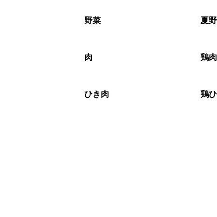
A
野菜
夏
肉
鶏
ひき肉
鶏