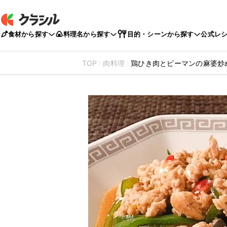
食材から探す
料理名から探す
目的・シーンから探す
公式レ
TOP
肉料理
鶏ひき肉とピーマンの麻婆炒