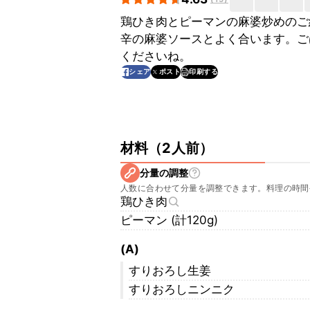
鶏ひき肉とピーマンの麻婆炒めのご
辛の麻婆ソースとよく合います。ご
くださいね。
印刷する
シェア
ポスト
材料
（
2人前
）
分量の調整
人数に合わせて分量を調整できます。料理の時間
鶏ひき肉
ピーマン (計120g)
(A)
すりおろし生姜
すりおろしニンニク